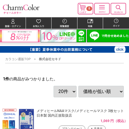
0
カラコン通販TOP
株式会社セキド
1
件
の商品がみつかりました。
メディヒールNAAマスク/メディヒールマスク 3枚セット
日本製 国内正規取扱店
1,069 円（税込）
ブランドページ
非表示