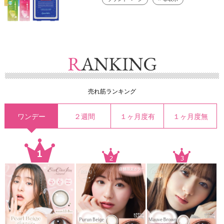
売れ筋ランキング
ワンデー
２週間
１ヶ月度有
１ヶ月度無