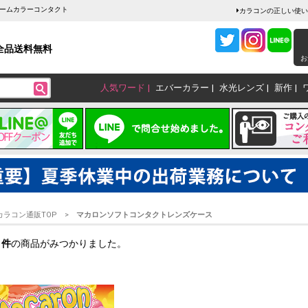
ャームカラーコンタクト
カラコンの正しい使い
全品送料無料
お
人気ワード
エバーカラー
水光レンズ
新作
カラコン通販TOP
マカロンソフトコンタクトレンズケース
1
件
の商品がみつかりました。