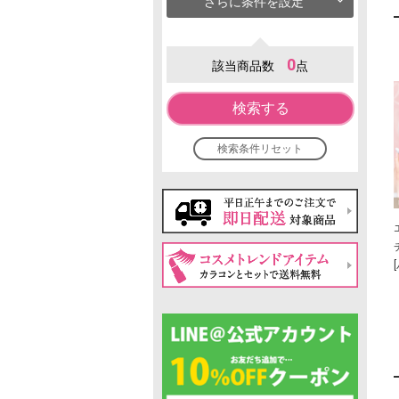
さらに条件を設定
0
該当商品数
点
検索する
検索条件リセット