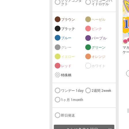
クリアコンタ
シリコーンハ
クト
イドロゲル
ブラウン
ヘーゼル
ブラック
ピンク
ブルー
パープル
マ
グレー
グリーン
ケ
イエロー
オレンジ
レッド
ホワイト
特殊柄
ワンデー 1day
2週間 2week
1ヶ月 1month
即日発送