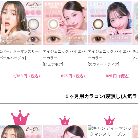
エバーカラーマンスリー
アイジェニック バイ エバ
アイジェニック バイ エバ
チ
[パールベージュ]
ーカラー
ーカラー
[
[ピュアモア]
[スウィートティア]
1,760 円（税込）
825 円（税込）
825 円（税込）
１ヶ月用カラコン(度無し)人気