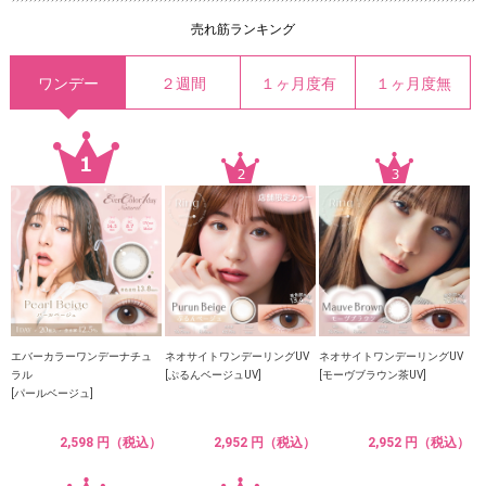
売れ筋ランキング
ワンデー
２週間
１ヶ月度有
１ヶ月度無
エバーカラーワンデーナチュ
ネオサイトワンデーリングUV
ネオサイトワンデーリングUV
ラル
[ぷるんベージュUV]
[モーヴブラウン茶UV]
[パールベージュ]
2,598 円（税込）
2,952 円（税込）
2,952 円（税込）