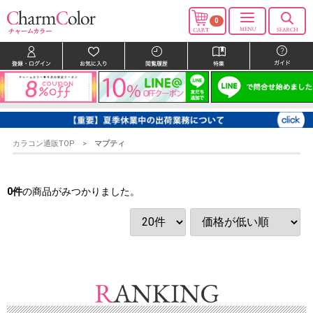
0
カラコン通販TOP
マプティ
0
件
の商品がみつかりました。