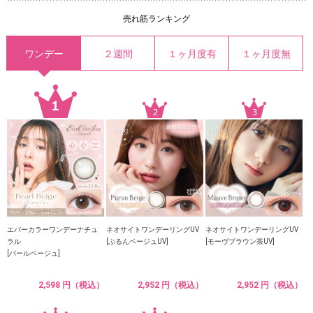
売れ筋ランキング
ワンデー
２週間
１ヶ月度有
１ヶ月度無
エバーカラーワンデーナチュ
ネオサイトワンデーリングUV
ネオサイトワンデーリングUV
ラル
[ぷるんベージュUV]
[モーヴブラウン茶UV]
[パールベージュ]
2,598 円（税込）
2,952 円（税込）
2,952 円（税込）