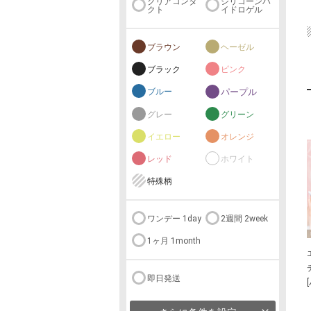
クリアコンタ
シリコーンハ
クト
イドロゲル
ブラウン
ヘーゼル
ブラック
ピンク
ブルー
パープル
グレー
グリーン
イエロー
オレンジ
レッド
ホワイト
特殊柄
ワンデー 1day
2週間 2week
1ヶ月 1month
即日発送