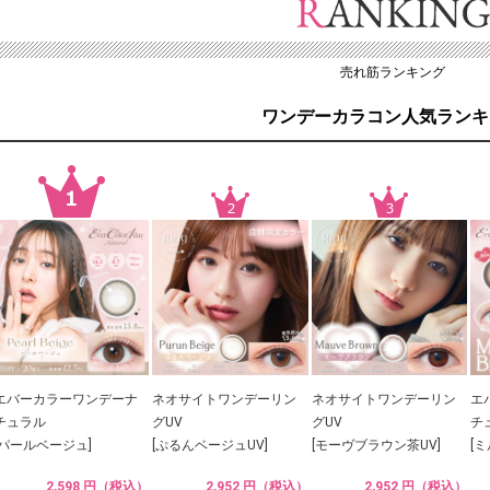
売れ筋ランキング
ワンデーカラコン人気ランキ
エバーカラーワンデーナ
ネオサイトワンデーリン
ネオサイトワンデーリン
エ
チュラル
グUV
グUV
チ
[パールベージュ]
[ぷるんベージュUV]
[モーヴブラウン茶UV]
[
2,598 円（税込）
2,952 円（税込）
2,952 円（税込）