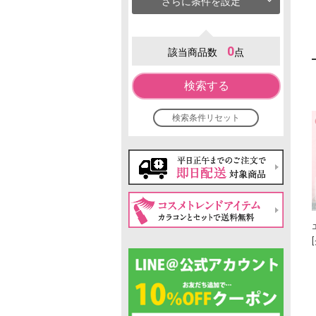
さらに条件を設定
0
該当商品数
点
検索する
検索条件リセット