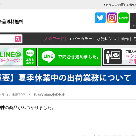
クト
カラコンの正しい使い
全品送料無料
お
人気ワード
エバーカラー
水光レンズ
新作
カラコン通販TOP
EuroVision株式会社
0
件
の商品がみつかりました。