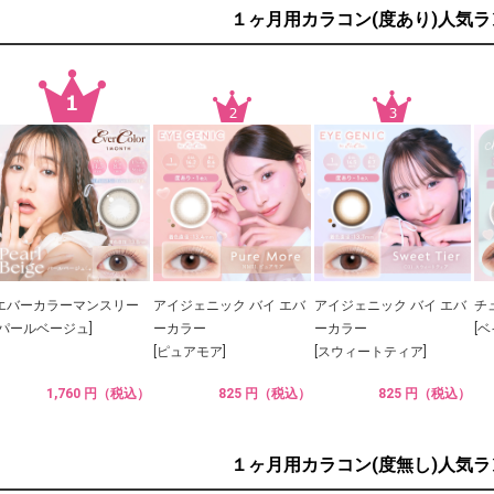
１ヶ月用カラコン(度あり)人気
エバーカラーマンスリー
アイジェニック バイ エバ
アイジェニック バイ エバ
チ
[パールベージュ]
ーカラー
ーカラー
[
[ピュアモア]
[スウィートティア]
1,760 円（税込）
825 円（税込）
825 円（税込）
１ヶ月用カラコン(度無し)人気