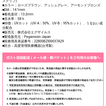
ステップ)
■カラー：ローズブラウン、アッシュグレー、アーモンドブロンズ
■DIA：14.1mm
■着色直径：13.2mm
■含水率：58％
■特徴：UVカット（UV-A：50%、UV-B：95%カット）、うるおい成
分配合
■販売元：株式会社エグザイルス
■製造販売元：Pegavision Japan
■医療用具承認番号：22800BZI00037A29
■区分：高度管理医療機器(台湾製）