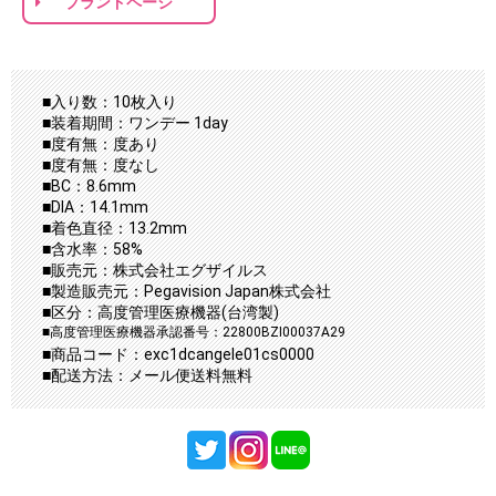
ブランドページ
■入り数：10枚入り
■装着期間：ワンデー 1day
■度有無：度あり
■度有無：度なし
■BC：8.6mm
■DIA：14.1mm
■着色直径：13.2mm
■含水率：58%
■販売元：株式会社エグザイルス
■製造販売元：Pegavision Japan株式会社
■区分：高度管理医療機器(台湾製)
■高度管理医療機器承認番号：22800BZI00037A29
■商品コード：exc1dcangele01cs0000
■配送方法：メール便送料無料