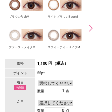
ブラウンRichM
ライトブラウンBaseM
ブラックNaturalM
ファーストメイクM
スウィーティーメイクM
1,100 円（税込）
価格
ポイント
55pt
右目
※必須
数量
点
左目
数量
点