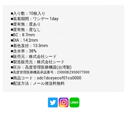
■入り数：10枚入り
■装着期間：ワンデー 1day
■度有無：度あり
■度有無：度なし
■BC：8.7mm
■DIA：14.2mm
■着色直径：13.3mm
■含水率：38%
■販売元：株式会社シード
■製造販売元：株式会社シード
■区分：高度管理医療機器(台湾製)
■高度管理医療機器承認番号：23000BZX00077000
■商品コード：sdc1dceyecof01cs0000
■配送方法：メール便送料無料