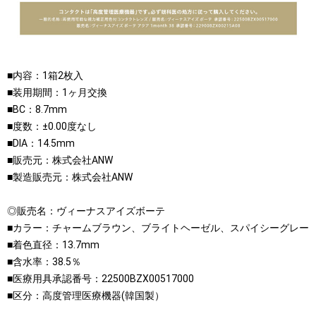
■内容：1箱2枚入
■装用期間：1ヶ月交換
■BC：8.7mm
■度数：±0.00度なし
■DIA：14.5mm
■販売元：株式会社ANW
■製造販売元：株式会社ANW
◎販売名：ヴィーナスアイズボーテ
■カラー：チャームブラウン、ブライトヘーゼル、スパイシーグレー
■着色直径：13.7mm
■含水率：38.5％
■医療用具承認番号：22500BZX00517000
■区分：高度管理医療機器(韓国製）