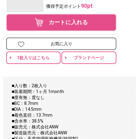
90pt
獲得予定ポイント
カートに入れる
お気に入り
1枚入りはこちら
ブランドページ
■入り数：2枚入り
■装着期間：1ヶ月 1month
■度有無：度なし
■BC：8.7mm
■DIA：14.5mm
■着色直径：13.7mm
■含水率：38.5%
■販売元：株式会社ANW
■製造販売元：株式会社ANW
■区分：高度管理医療機器(韓国製)