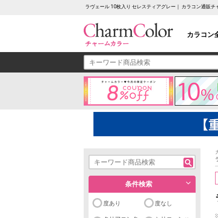
ラヴェール 10枚入り セレスティアグレー｜ カラコン通販
カラコン
条件検索
度あり
度なし