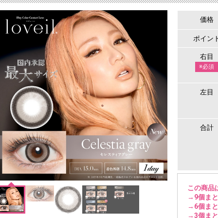
価格
ポイン
右目
※必須
左目
合計
この商品
→9個まと
→6個まと
→3個まと