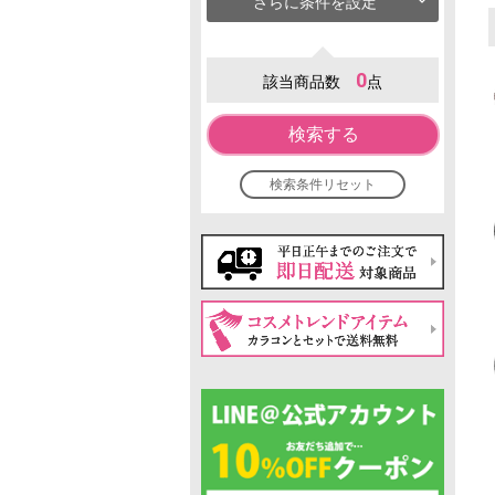
さらに条件を設定
0
該当商品数
点
検索する
検索条件リセット