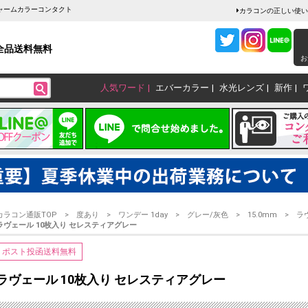
チャームカラーコンタクト
カラコンの正しい使い
全品送料無料
お
人気ワード
エバーカラー
水光レンズ
新作
カラコン通販TOP
度あり
ワンデー 1day
グレー/灰色
15.0mm
ラ
ラヴェール 10枚入り セレスティアグレー
ポスト投函送料無料
ラヴェール 10枚入り セレスティアグレー