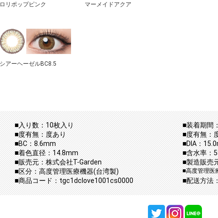
ロリポップピンク
マーメイドアクア
シアーヘーゼルBC8.5
■入り数：10枚入り
■装着期間：
■度有無：度あり
■度有無：
■BC：8.6mm
■DIA：15.
■着色直径：14.8mm
■含水率：5
■販売元：株式会社T-Garden
■製造販売元：
■区分：高度管理医療機器(台湾製)
■高度管理医療機
■商品コード：tgc1dclove1001cs0000
■配送方法