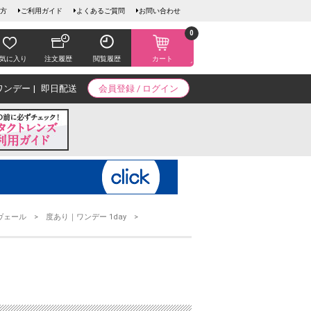
方
ご利用ガイド
よくあるご質問
お問い合わせ
0
気に入り
注文履歴
閲覧履歴
カート
ワンデー
即日配送
会員登録 / ログイン
ヴェール
度あり｜ワンデー 1day