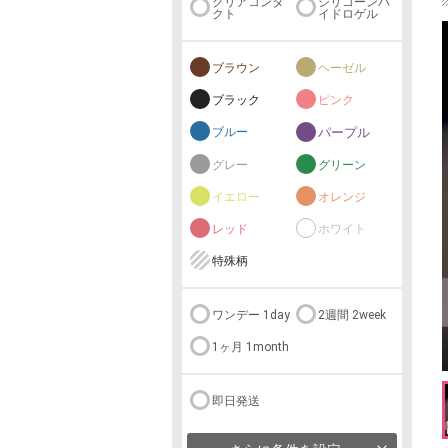
クリアコンタ
シリコーンハ
クト
イドロゲル
ブラウン
ヘーゼル
ブラック
ピンク
ブルー
パープル
グレー
グリーン
イエロー
オレンジ
レッド
ホワイト
特殊柄
ワンデー 1day
2週間 2week
1ヶ月 1month
即日発送