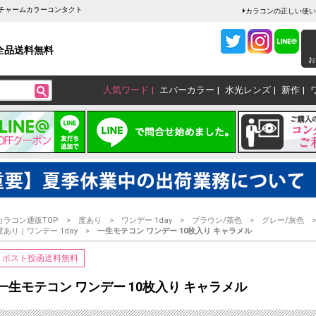
販チャームカラーコンタクト
カラコンの正しい使い
全品送料無料
お
人気ワード
エバーカラー
水光レンズ
新作
カラコン通販TOP
度あり
ワンデー 1day
ブラウン/茶色
グレー/灰色
度あり｜ワンデー 1day
一生モテコン ワンデー 10枚入り キャラメル
ポスト投函送料無料
一生モテコン ワンデー 10枚入り キャラメル