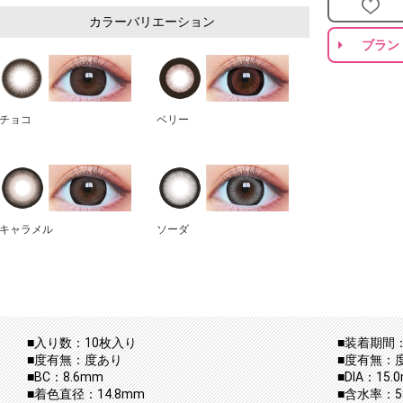
カラーバリエーション
ブラン
チョコ
ベリー
キャラメル
ソーダ
■入り数：10枚入り
■装着期間：
■度有無：度あり
■度有無：
■BC：8.6mm
■DIA：15.
■着色直径：14.8mm
■含水率：5