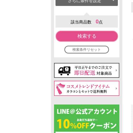
さらに条件を設定
0
該当商品数
点
検索する
検索条件リセット