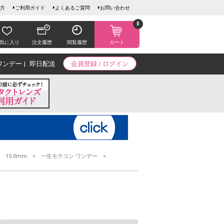
方
ご利用ガイド
よくあるご質問
お問い合わせ
0
気に入り
注文履歴
閲覧履歴
カート
ワンデー
即日配送
会員登録 / ログイン
15.0mm
一生モテコン ワンデー