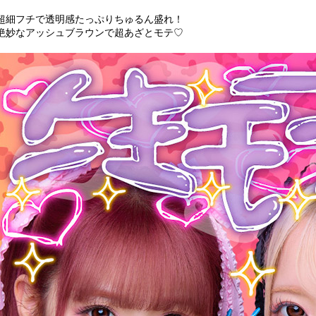
超細フチで透明感たっぷりちゅるん盛れ！
絶妙なアッシュブラウンで超あざとモテ♡