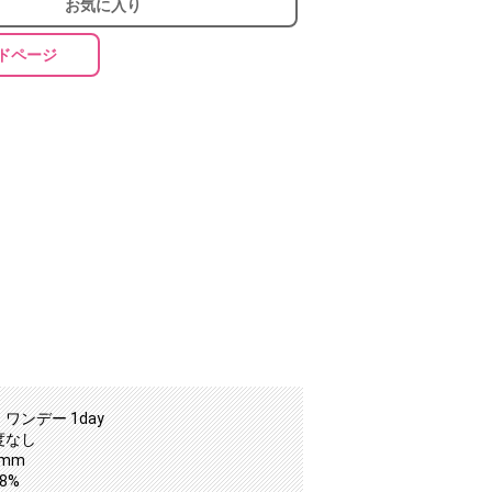
お気に入り
ドページ
ワンデー 1day
度なし
0mm
8%