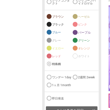
クリアコンタ
シリコーンハ
クト
イドロゲル
ブラウン
ヘーゼル
ブラック
ピンク
ブルー
パープル
グレー
グリーン
イエロー
オレンジ
レッド
ホワイト
特殊柄
ワンデー 1day
2週間 2week
1ヶ月 1month
即日発送