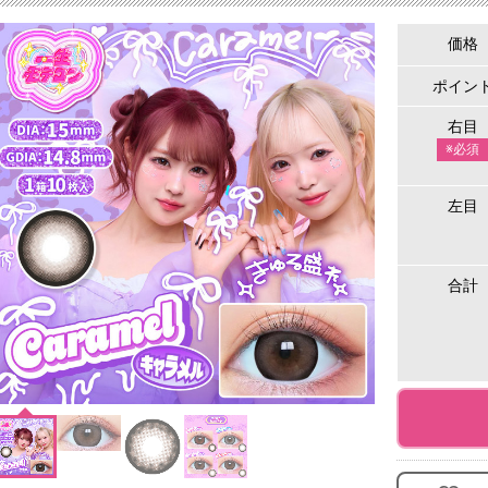
価格
ポイン
右目
※必須
左目
合計