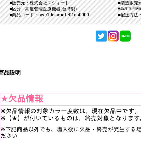
■販売元：株式会社スウィート
■製造販売元：P
■区分：高度管理医療機器(台湾製)
■高度管理医療
■商品コード：swc1dcismote01cs0000
■配送方法
商品説明