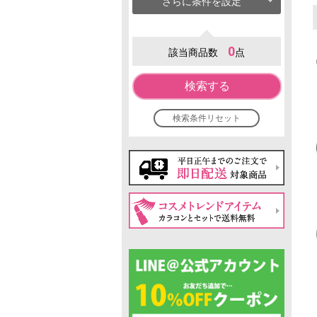
さらに条件を設定
0
該当商品数
点
検索する
検索条件リセット