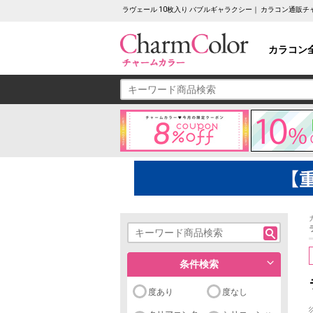
ラヴェール 10枚入り バブルギャラクシー｜ カラコン通販
カラコン
条件検索
度あり
度なし