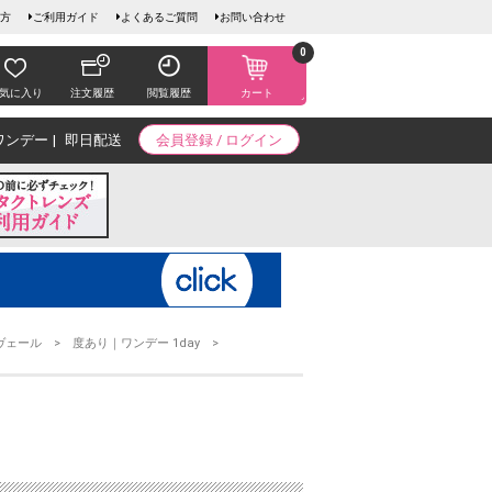
方
ご利用ガイド
よくあるご質問
お問い合わせ
0
気に入り
注文履歴
閲覧履歴
カート
ワンデー
即日配送
会員登録 / ログイン
ヴェール
度あり｜ワンデー 1day