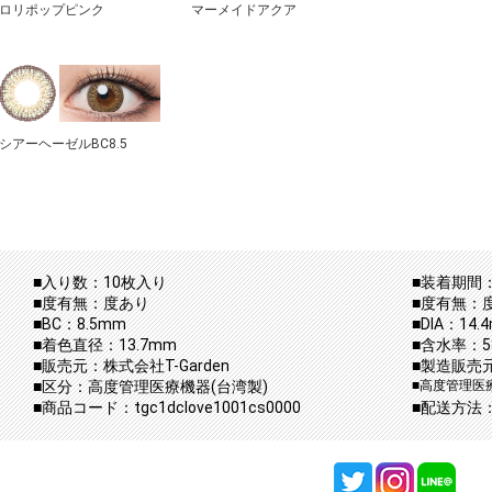
ロリポップピンク
マーメイドアクア
シアーヘーゼルBC8.5
■入り数：10枚入り
■装着期間：
■度有無：度あり
■度有無：
■BC：8.5mm
■DIA：14.
■着色直径：13.7mm
■含水率：5
■販売元：株式会社T-Garden
■製造販売元：
■区分：高度管理医療機器(台湾製)
■高度管理医療機
■商品コード：tgc1dclove1001cs0000
■配送方法