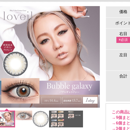
価格
ポイン
右目
※必須
左目
合計
この商品
→9個まと
→6個まと
→3個まと