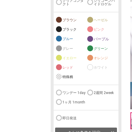
クリアコンタ
シリコーンハ
クト
イドロゲル
ブラウン
ヘーゼル
ブラック
ピンク
ブルー
パープル
グレー
グリーン
イエロー
オレンジ
レッド
ホワイト
特殊柄
ワンデー 1day
2週間 2week
1ヶ月 1month
即日発送