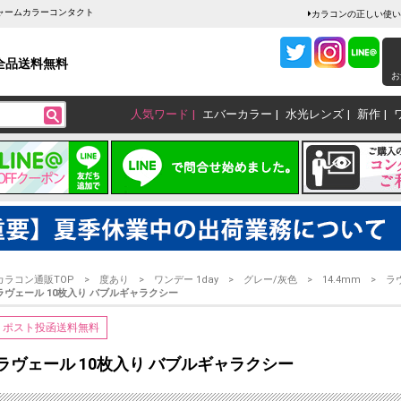
チャームカラーコンタクト
カラコンの正しい使い
全品送料無料
お
人気ワード
エバーカラー
水光レンズ
新作
カラコン通販TOP
度あり
ワンデー 1day
グレー/灰色
14.4mm
ラ
ラヴェール 10枚入り バブルギャラクシー
ポスト投函送料無料
ラヴェール 10枚入り バブルギャラクシー