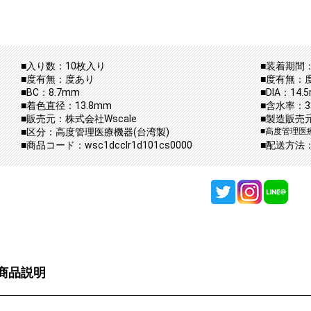
■入り数：10枚入り
■装着期間：
■度有無：度あり
■度有無：
■BC：8.7mm
■DIA：14.
■着色直径：13.8mm
■含水率：3
■販売元：株式会社Wscale
■製造販売
■区分：高度管理医療機器(台湾製)
■高度管理医療
■商品コード：wsc1dcclr1d101cs0000
■配送方法
商品説明