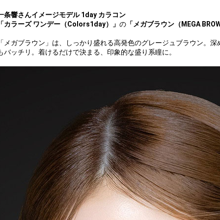
一条響さんイメージモデル 1day カラコン
「カラーズ ワンデー（Colors1day）」
の
「メガブラウン（MEGA BR
「メガブラウン」は、しっかり盛れる高発色のグレージュブラウン。深
もバッチリ。着けるだけで決まる、印象的な盛り系瞳に。