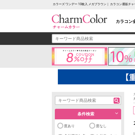
カラーズ ワンデー 10枚入 メガブラウン｜ カラコン通販チ
カラコン
条件検索
度あり
度なし