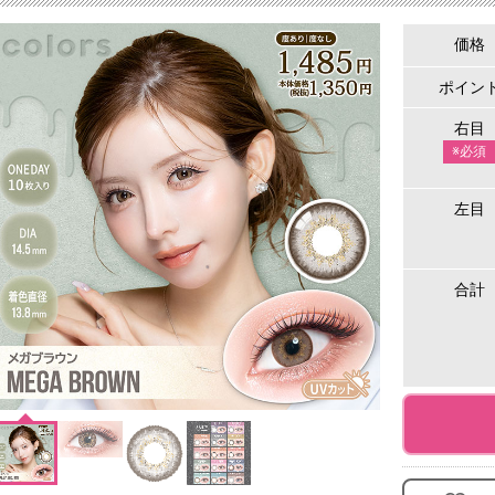
価格
ポイン
右目
※必須
左目
合計