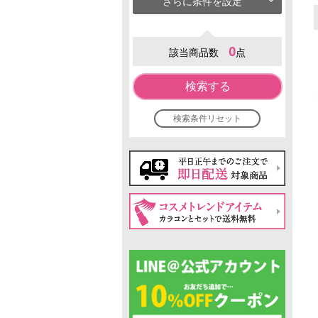
さらに条件を設定
0
該当商品数
点
検索する
検索条件リセット