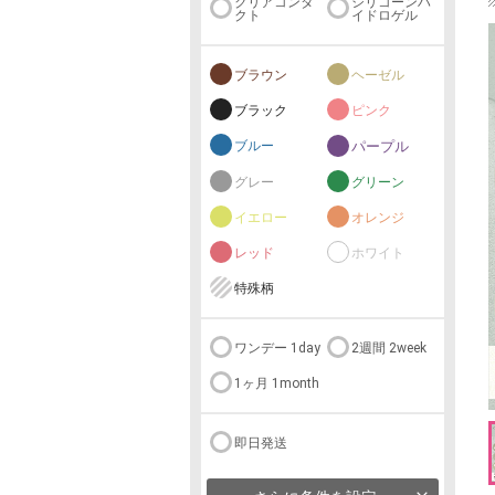
クリアコンタ
シリコーンハ
クト
イドロゲル
ブラウン
ヘーゼル
ブラック
ピンク
ブルー
パープル
グレー
グリーン
イエロー
オレンジ
レッド
ホワイト
特殊柄
ワンデー 1day
2週間 2week
1ヶ月 1month
即日発送