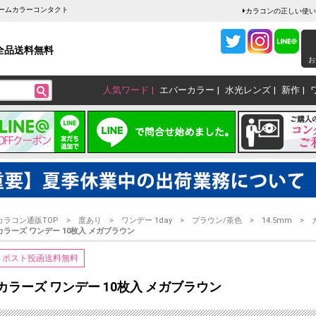
ャームカラーコンタクト
カラコンの正しい使い
全品送料無料
お
人気ワード
エバーカラー
水光レンズ
新作
カラコン通販TOP
度あり
ワンデー 1day
ブラウン/茶色
14.5mm
カラーズ ワンデー 10枚入 メガブラウン
ポスト投函送料無料
カラーズ ワンデー 10枚入 メガブラウン