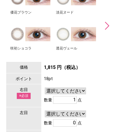
優花ブラウン
淡花ヌード
月絃ベージュ
咲初ショコラ
透花ヴェール
優月ブラック
1,815 円（税込）
価格
ポイント
18pt
右目
※必須
数量
点
左目
数量
点