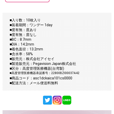
■入り数：10枚入り
■装着期間：ワンデー 1day
■度有無：度あり
■度有無：度なし
■BC：8.7mm
■DIA：14.2mm
■着色直径：13.2mm
■含水率：58%
■販売元：株式会社アイセイ
■製造販売元：Pegavision Japan株式会社
■区分：高度管理医療機器(台湾製)
■高度管理医療機器承認番号：22800BZI00037A42
■商品コード：asc1dckaica101cs0000
■配送方法：メール便送料無料