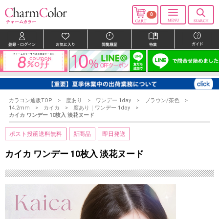
0
カラコン通販TOP
度あり
ワンデー 1day
ブラウン/茶色
14.2mm
カイカ
度あり｜ワンデー 1day
カイカ ワンデー 10枚入 淡花ヌード
ポスト投函送料無料
新商品
即日発送
カイカ ワンデー 10枚入 淡花ヌード