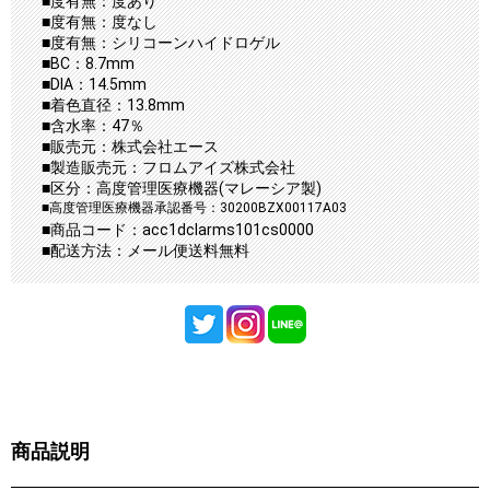
■度有無：度あり
■度有無：度なし
■度有無：シリコーンハイドロゲル
■BC：8.7mm
■DIA：14.5mm
■着色直径：13.8mm
■含水率：47％
■販売元：株式会社エース
■製造販売元：フロムアイズ株式会社
■区分：高度管理医療機器(マレーシア製)
■高度管理医療機器承認番号：30200BZX00117A03
■商品コード：acc1dclarms101cs0000
■配送方法：メール便送料無料
商品説明