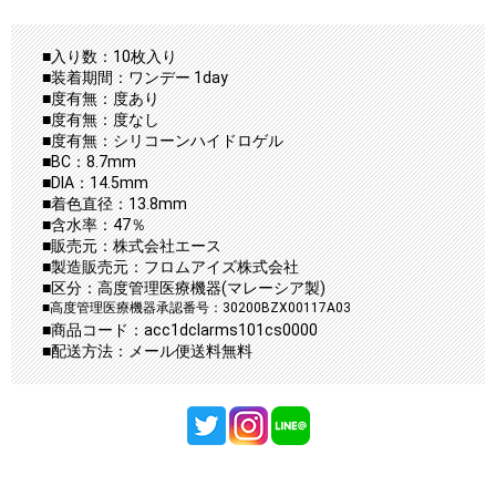
■入り数：10枚入り
■装着期間：ワンデー 1day
■度有無：度あり
■度有無：度なし
■度有無：シリコーンハイドロゲル
■BC：8.7mm
■DIA：14.5mm
■着色直径：13.8mm
■含水率：47％
■販売元：株式会社エース
■製造販売元：フロムアイズ株式会社
■区分：高度管理医療機器(マレーシア製)
■高度管理医療機器承認番号：30200BZX00117A03
■商品コード：acc1dclarms101cs0000
■配送方法：メール便送料無料