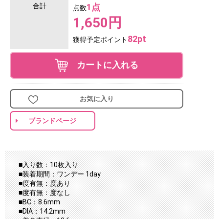
合計
1点
点数
1,650円
82pt
獲得予定ポイント
カートに入れる
お気に入り
ブランドページ
■入り数：10枚入り
■装着期間：ワンデー 1day
■度有無：度あり
■度有無：度なし
■BC：8.6mm
■DIA：14.2mm