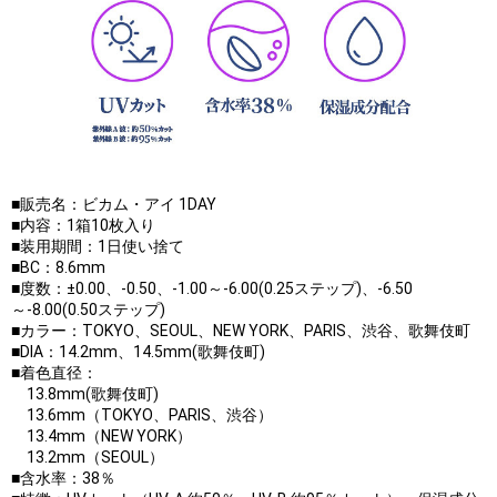
■販売名：ビカム・アイ 1DAY
■内容：1箱10枚入り
■装用期間：1日使い捨て
■BC：8.6mm
■度数：±0.00、-0.50、-1.00～-6.00(0.25ステップ)、-6.50
～-8.00(0.50ステップ)
■カラー：TOKYO、SEOUL、NEW YORK、PARIS、渋谷、歌舞伎町
■DIA：14.2mm、14.5mm(歌舞伎町)
■着色直径：
13.8mm(歌舞伎町)
13.6mm（TOKYO、PARIS、渋谷）
13.4mm（NEW YORK）
13.2mm（SEOUL）
■含水率：38％