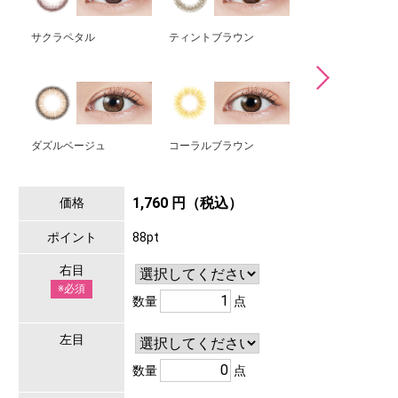
サクラペタル
ティントブラウン
サクラスモア
ダズルベージュ
コーラルブラウン
ダークピオニー
1,760 円（税込）
価格
ポイント
88pt
右目
※必須
数量
点
左目
数量
点