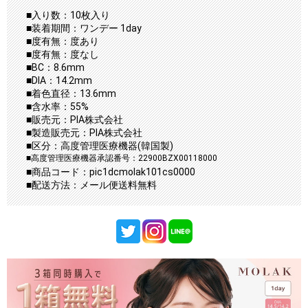
■入り数：10枚入り
■装着期間：ワンデー 1day
■度有無：度あり
■度有無：度なし
■BC：8.6mm
■DIA：14.2mm
■着色直径：13.6mm
■含水率：55%
■販売元：PIA株式会社
■製造販売元：PIA株式会社
■区分：高度管理医療機器(韓国製)
■高度管理医療機器承認番号：22900BZX00118000
■商品コード：pic1dcmolak101cs0000
■配送方法：メール便送料無料