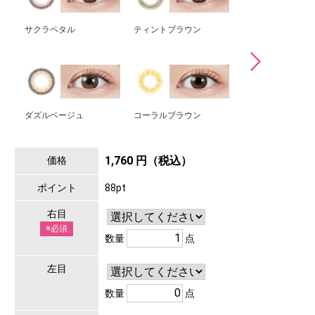
サクラペタル
ティントブラウン
サクラスモア
ダズルベージュ
コーラルブラウン
ダークピオニー
1,760 円（税込）
価格
ポイント
88pt
右目
※必須
数量
点
左目
数量
点