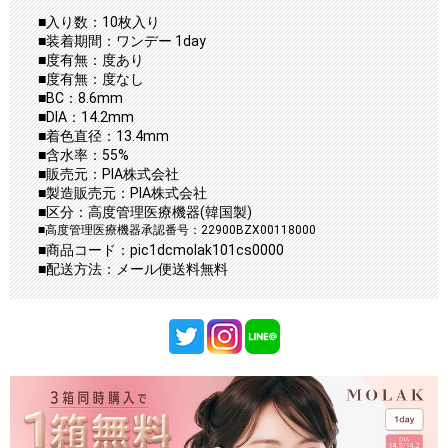
■入り数：10枚入り
■装着期間：ワンデー 1day
■度有無：度あり
■度有無：度なし
■BC：8.6mm
■DIA：14.2mm
■着色直径：13.4mm
■含水率：55%
■販売元：PIA株式会社
■製造販売元：PIA株式会社
■区分：高度管理医療機器(韓国製)
■高度管理医療機器承認番号：22900BZX00118000
■商品コード：pic1dcmolak101cs0000
■配送方法：メール便送料無料