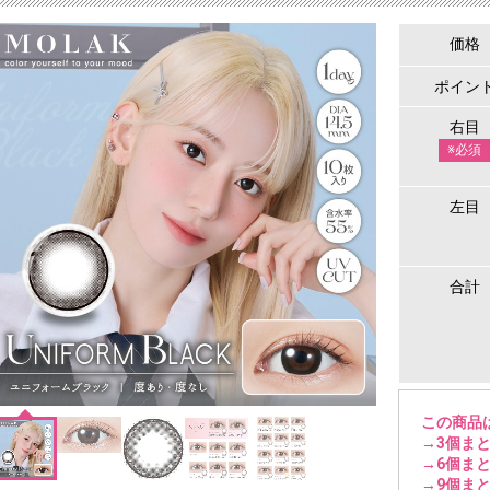
価格
ポイン
右目
※必須
左目
合計
この商品
→3個まと
→6個まと
→9個まと