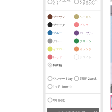
クリアコンタ
シリコーンハ
クト
イドロゲル
ブラウン
ヘーゼル
ブラック
ピンク
ブルー
パープル
グレー
グリーン
イエロー
オレンジ
レッド
ホワイト
特殊柄
ワンデー 1day
2週間 2week
1ヶ月 1month
即日発送