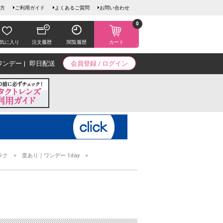
方
ご利用ガイド
よくあるご質問
お問い合わせ
0
気に入り
注文履歴
閲覧履歴
カート
ワンデー
即日配送
会員登録 / ログイン
ラク
度あり｜ワンデー 1day