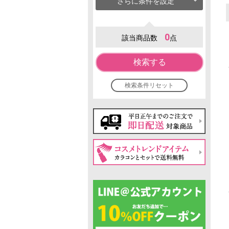
さらに条件を設定
0
該当商品数
点
検索する
検索条件リセット