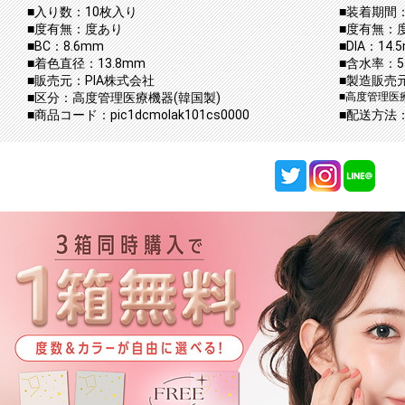
■入り数：10枚入り
■装着期間：
■度有無：度あり
■度有無：
■BC：8.6mm
■DIA：14.
■着色直径：13.8mm
■含水率：5
■販売元：PIA株式会社
■製造販売元
■区分：高度管理医療機器(韓国製)
■高度管理医療
■商品コード：pic1dcmolak101cs0000
■配送方法