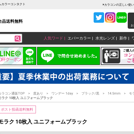
ームカラーコンタクト
カラコンの正しい使い
全品送料無料
お
人気ワード
エバーカラー
水光レンズ
新作
カラコン通販TOP
度あり
ワンデー 1day
ブラック/黒
14.5mm
モ
モラク 10枚入 ユニフォームブラック
ポスト投函送料無料
モラク 10枚入 ユニフォームブラック