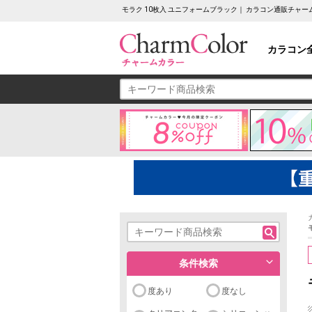
モラク 10枚入 ユニフォームブラック｜ カラコン通販チャ
カラコン
条件検索
度あり
度なし