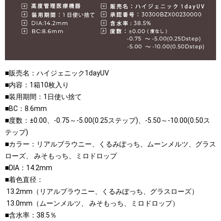
■販売名：ハイジェニック1dayUV
■内容：1箱10枚入り
■装用期間：1日使い捨て
■BC：8.6mm
■度数：±0.00、-0.75～-5.00(0.25ステップ)、-5.50～-10.00(0.50ス
テップ)
■カラー：リアルブラウニー、くるみぽっち、ムーンメルツ、グラス
ローズ、 みそもっち、ミロドロップ
■DIA：14.2mm
■着色直径：
13.2mm（リアルブラウニー、くるみぽっち、グラスローズ）
13.0mm（ムーンメルツ、 みそもっち、ミロドロップ）
■含水率：38.5％