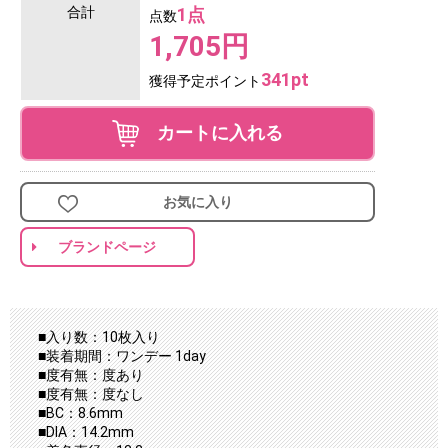
合計
1点
点数
1,705円
341pt
獲得予定ポイント
カートに入れる
お気に入り
ブランドページ
■入り数：10枚入り
■装着期間：ワンデー 1day
■度有無：度あり
■度有無：度なし
■BC：8.6mm
■DIA：14.2mm