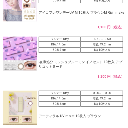
BC 8.7mm
1箱 10枚入り
アイコフレワンデーUV M 10枚入 ブラウンM Rich make
1,100 円（税込）
ワンデー 1day
-0.50～ -0.50
DIA: 14.0mm
着色: 13.2mm
BC 8.7mm
1箱 10枚入り
|在庫処分 ミッシュブルーミン イノセント 10枚入 アプ
リコットヌード
1,200 円（税込）
ワンデー 1day
0.00～ -10.00
DIA: 14.0mm
着色: 13.2mm
BC 8.6mm
1箱 10枚入り
アーティラル UV moist 10枚入 ブラウン