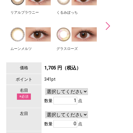
リアルブラウニー
くるみぽっち
みそもっち
ムーンメルツ
グラスローズ
1,705 円（税込）
価格
ポイント
341pt
右目
※必須
数量
点
左目
数量
点