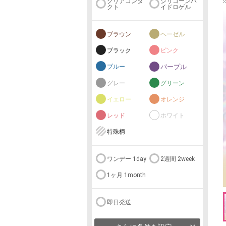
クリアコンタ
シリコーンハ
クト
イドロゲル
ブラウン
ヘーゼル
ブラック
ピンク
ブルー
パープル
グレー
グリーン
イエロー
オレンジ
レッド
ホワイト
特殊柄
ワンデー 1day
2週間 2week
1ヶ月 1month
即日発送