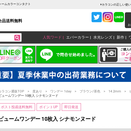
チャームカラーコンタクト
カラコンの正しい使い
全品送料無料
お
人気ワード
エバーカラー
水光レンズ
新作
カラコン通販TOP
度あり
ワンデー 1day
ブラウン/茶色
14.2mm
ビュームワンデー 10枚入 シナモンヌード
ポスト投函送料無料
ポイントUP
即日発送
ビュームワンデー 10枚入 シナモンヌード