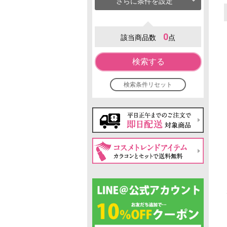
さらに条件を設定
0
該当商品数
点
検索する
検索条件リセット