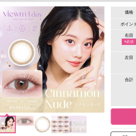
価格
ポイン
右目
※必須
左目
合計