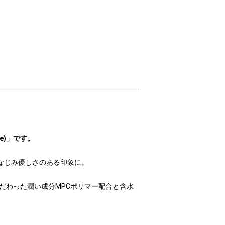
de)」です。
なじみ優しさのある印象に。
だわった潤い成分MPCポリマー配合と含水