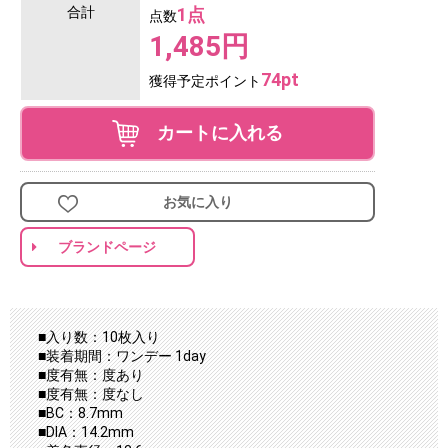
合計
1点
点数
1,485円
74pt
獲得予定ポイント
カートに入れる
お気に入り
ブランドページ
■入り数：10枚入り
■装着期間：ワンデー 1day
■度有無：度あり
■度有無：度なし
■BC：8.7mm
■DIA：14.2mm