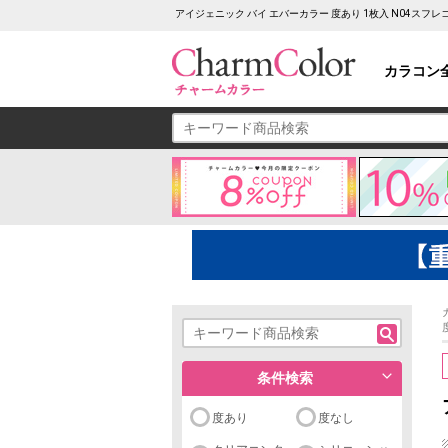
アイジェニック バイ エバーカラー 度あり 1枚入 N04ス
カラコン
条件検索
度あり
度なし