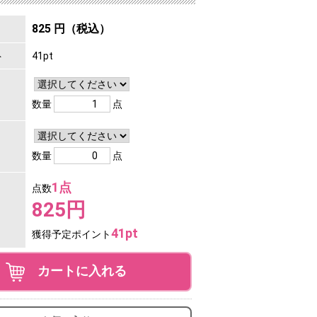
825 円（税込）
ト
41pt
数量
点
数量
点
1点
点数
825円
41pt
獲得予定ポイント
カートに入れる