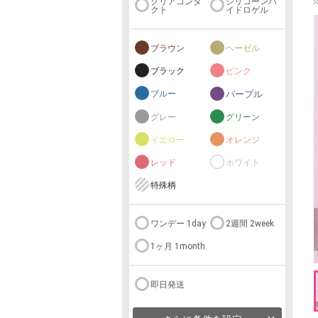
クリアコンタ
シリコーンハ
クト
イドロゲル
ブラウン
ヘーゼル
ブラック
ピンク
ブルー
パープル
グレー
グリーン
イエロー
オレンジ
レッド
ホワイト
特殊柄
ワンデー 1day
2週間 2week
1ヶ月 1month
即日発送