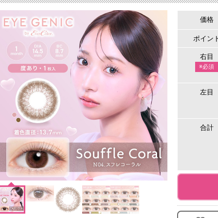
価格
ポイン
右目
※必須
左目
合計