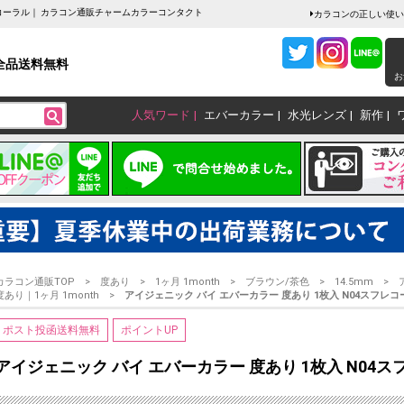
フレコーラル｜ カラコン通販チャームカラーコンタクト
カラコンの正しい使い
全品送料無料
お
人気ワード
エバーカラー
水光レンズ
新作
カラコン通販TOP
度あり
1ヶ月 1month
ブラウン/茶色
14.5mm
度あり｜1ヶ月 1month
アイジェニック バイ エバーカラー 度あり 1枚入 N04スフレコ
ポスト投函送料無料
ポイントUP
アイジェニック バイ エバーカラー 度あり 1枚入 N04