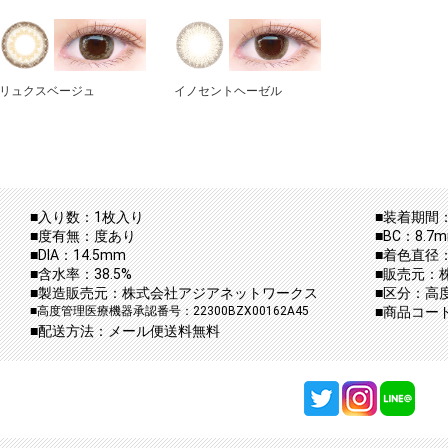
リュクスベージュ
イノセントヘーゼル
■入り数：1枚入り
■装着期間：
■度有無：度あり
■BC：8.7
■DIA：14.5mm
■着色直径：
■含水率：38.5%
■販売元：
■製造販売元：株式会社アジアネットワークス
■区分：高
■高度管理医療機器承認番号：22300BZX00162A45
■商品コード：
■配送方法：メール便送料無料