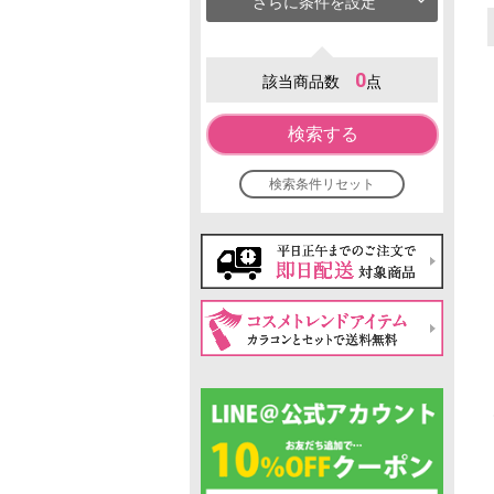
さらに条件を設定
0
該当商品数
点
検索する
検索条件リセット