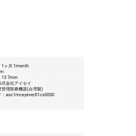
1ヶ月 1month
mm
13.7mm
株式会社アイセイ
度管理医療機器(台湾製)
asc1mceyever01cs0000