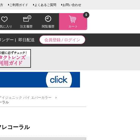
方
ご利用ガイド
よくあるご質問
お問い合わせ
0
気に入り
注文履歴
閲覧履歴
カート
ワンデー
即日配送
会員登録 / ログイン
アイジェニック バイ エバーカラー
ーラル
スフレコーラル