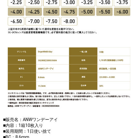
■販売名：ANWワンデーアイ
■内容：1箱10枚入り
■装用期間：1日使い捨て
■BC：8.6mm