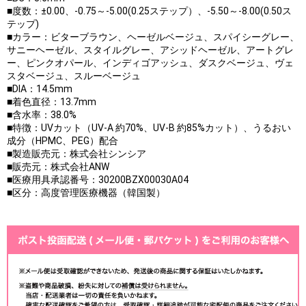
■度数：±0.00、-0.75～-5.00(0.25ステップ）、-5.50～-8.00(0.50ス
テップ)
■カラー：ビターブラウン、ヘーゼルベージュ、スパイシーグレー、
サニーヘーゼル、スタイルグレー、アシッドヘーゼル、アートグレ
ー、ピンクオパール、インディゴアッシュ、ダスクベージュ、ヴェ
スタベージュ、スルーベージュ
■DIA：14.5mm
■着色直径：13.7mm
■含水率：38.0%
■特徴：UVカット（UV-A 約70%、UV-B 約85%カット）、うるおい
成分（HPMC、PEG）配合
■製造販売元：株式会社シンシア
■販売元：株式会社ANW
■医療用具承認番号：30200BZX00030A04
■区分：高度管理医療機器（韓国製）