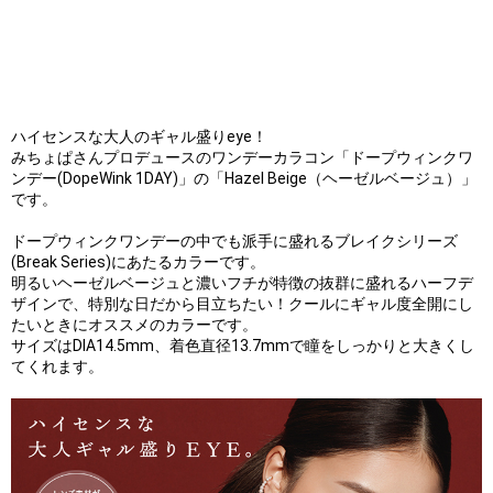
ハイセンスな大人のギャル盛りeye！
みちょぱさんプロデュースのワンデーカラコン「ドープウィンクワ
ンデー(DopeWink 1DAY)」の「Hazel Beige（ヘーゼルベージュ）」
です。
ドープウィンクワンデーの中でも派手に盛れるブレイクシリーズ
(Break Series)にあたるカラーです。
明るいヘーゼルベージュと濃いフチが特徴の抜群に盛れるハーフデ
ザインで、特別な日だから目立ちたい！クールにギャル度全開にし
たいときにオススメのカラーです。
サイズはDIA14.5mm、着色直径13.7mmで瞳をしっかりと大きくし
てくれます。