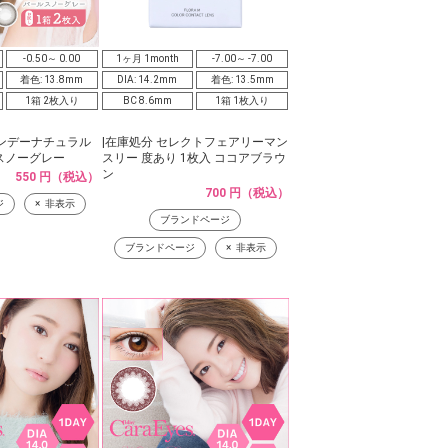
-0.50～ 0.00
1ヶ月 1month
-7.00～ -7.00
着色: 13.8mm
DIA: 14.2mm
着色: 13.5mm
1箱 2枚入り
BC 8.6mm
1箱 1枚入り
ンデーナチュラル
|在庫処分 セレクトフェアリーマン
スノーグレー
スリー 度あり 1枚入 ココアブラウ
ン
550 円（税込）
700 円（税込）
ジ
非表示
ブランドページ
ブランドページ
非表示