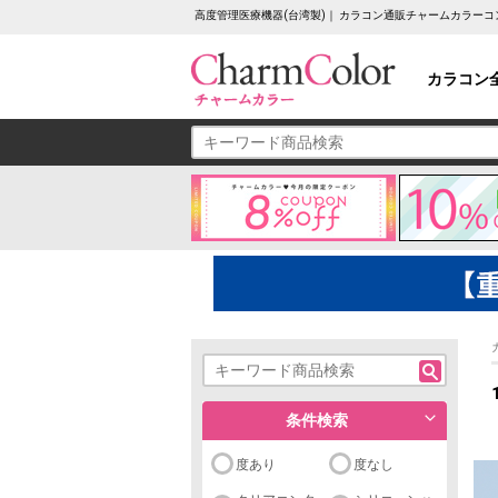
高度管理医療機器(台湾製)｜ カラコン通販チャームカラーコ
カラコン
条件検索
度あり
度なし