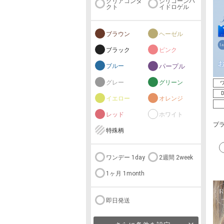
クリアコンタ
シリコーンハ
クト
イドロゲル
ブラウン
ヘーゼル
ブラック
ピンク
ブルー
パープル
グレー
グリーン
ワ
D
イエロー
オレンジ
レッド
ホワイト
プラ
特殊柄
ワンデー 1day
2週間 2week
1ヶ月 1month
即日発送