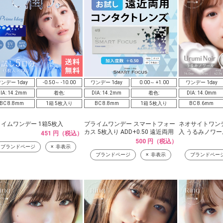
ンデー 1day
-0.50～ -10.00
ワンデー 1day
0.00～ +1.00
ワンデー 1day
IA: 14.2mm
着色:
DIA: 14.2mm
着色:
DIA: 14.0mm
BC 8.8mm
1箱 5枚入り
BC 8.8mm
1箱 5枚入り
BC 8.6mm
イムワンデー 1箱5枚入
プライムワンデー スマートフォー
ネオサイトワンデ
カス 5枚入り ADD+0.50 遠近両用
入 うるみノワー
451 円（税込）
500 円（税込）
ブランドページ
非表示
ブランドページ
非表示
ブランドペー