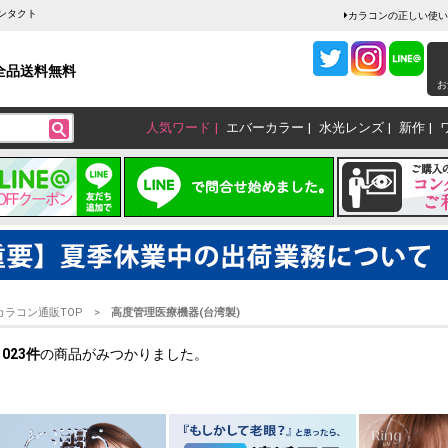
ンタクト
カラコンの正しい使い
全品送料無料
お
人気ワード
エバーカラー
水光レンズ
新作
カラコン通販TOP
高度管理医療機器(台湾製)
1023
件
の商品がみつかりました。