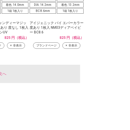
着色: 14.0mm
DIA: 14.2mm
着色: 13.2mm
1箱 1枚入り
BC 8.6mm
1箱 1枚入り
ャンディーマジッ
アイジェニック バイ エバーカラー
あり 度なし 1枚入
度あり 1枚入 NM03ディアベイビ
ンUV
ー BC8.6
825 円（税込）
825 円（税込）
ジ
非表示
ブランドページ
非表示
次へ