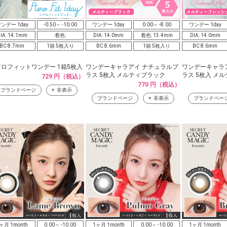
ンデー 1day
-0.50～ -10.00
ワンデー 1day
0.00～ -8.00
ワンデー 1day
IA: 14.1mm
着色:
DIA: 14.0mm
着色: 13.4mm
DIA: 14.0mm
BC 8.7mm
1箱 5枚入り
BC 8.6mm
1箱 5枚入り
BC 8.6mm
ロフィットワンデー 1箱5枚入
ワンデーキャラアイ ナチュラルプ
ワンデーキャラ
ラス 5枚入 メルティブラック
ラス 5枚入 メ
729 円（税込）
770 円（税込）
ブランドページ
非表示
ブランドページ
非表示
ブランドペー
ヶ月 1month
0.00～ -10.00
1ヶ月 1month
0.00～ -10.00
1ヶ月 1month