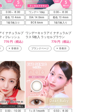
0.00～ -8.00
ワンデー 1day
0.00～ -8.00
着色: 13.4mm
DIA: 14.0mm
着色: 13.4mm
1箱 5枚入り
BC 8.6mm
1箱 5枚入り
アイ ナチュラルプ
ワンデーキャラアイ ナチュラルプ
ルティフレッシュ
ラス 5枚入 ラッセルブラウン
770 円（税込）
770 円（税込）
ジ
非表示
ブランドページ
非表示
0.00～ -10.00
1ヶ月 1month
-0.50～ -8.00