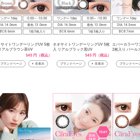
ンデー 1day
0.00～ -10.00
ワンデー 1day
0.00～ -10.00
ワンデー 1day
IA: 14.0mm
着色: 13.0mm
DIA: 14.0mm
着色: 13.0mm
DIA: 14.5mm
BC 8.6mm
1箱 5枚入り
BC 8.6mm
1箱 5枚入り
BC 8.7mm
サイトワンデーリングUV 5枚
ネオサイトワンデーリングUV 5枚
エバーカラーワ
リアルブラウン茶UV
入 リアルブラック黒UV
2枚入り パール
545 円（税込）
545 円（税込）
ブランドページ
非表示
ブランドページ
非表示
ブランドペー