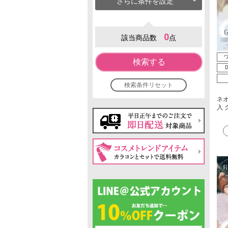
さらに条件を設定
0
該当商品数
点
ワ
検索する
D
検索条件リセット
ネオ
入 