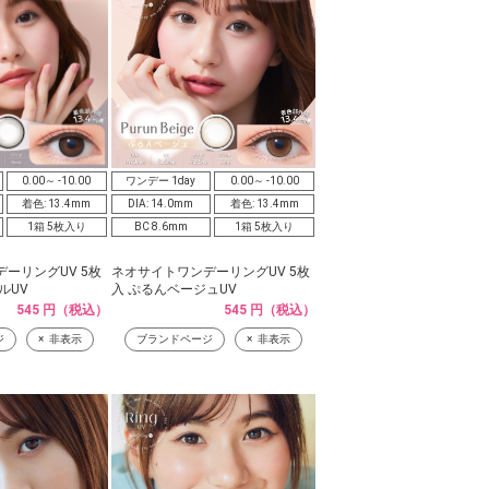
0.00～ -10.00
ワンデー 1day
0.00～ -10.00
着色: 13.4mm
DIA: 14.0mm
着色: 13.4mm
1箱 5枚入り
BC 8.6mm
1箱 5枚入り
ーリングUV 5枚
ネオサイトワンデーリングUV 5枚
ルUV
入 ぷるんベージュUV
545 円（税込）
545 円（税込）
ジ
非表示
ブランドページ
非表示