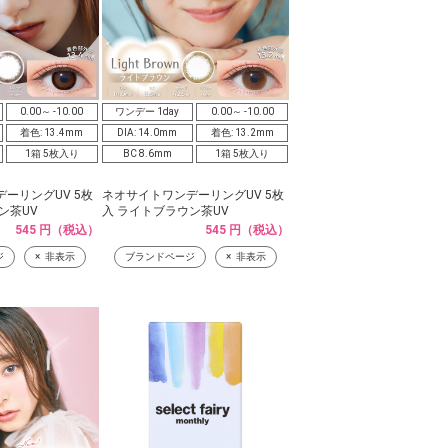
0.00～ -10.00
ワンデー 1day
0.00～ -10.00
着色: 13.4mm
DIA: 14.0mm
着色: 13.2mm
1箱 5枚入り
BC 8.6mm
1箱 5枚入り
ーリングUV 5枚
ネオサイトワンデーリングUV 5枚
ン茶UV
入 ライトブラウン茶UV
545 円（税込）
545 円（税込）
ジ
非表示
ブランドページ
非表示