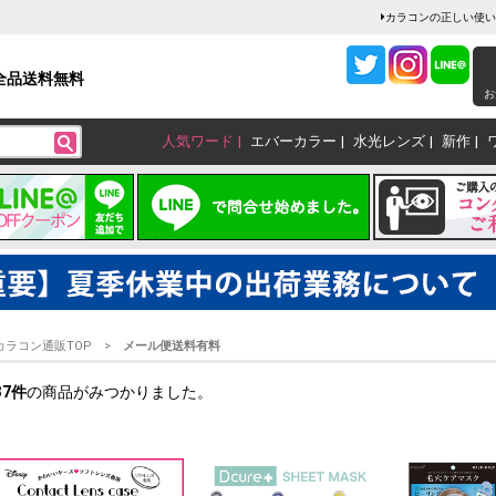
カラコンの正しい使い
全品送料無料
お
人気ワード
エバーカラー
水光レンズ
新作
カラコン通販TOP
メール便送料有料
37
件
の商品がみつかりました。