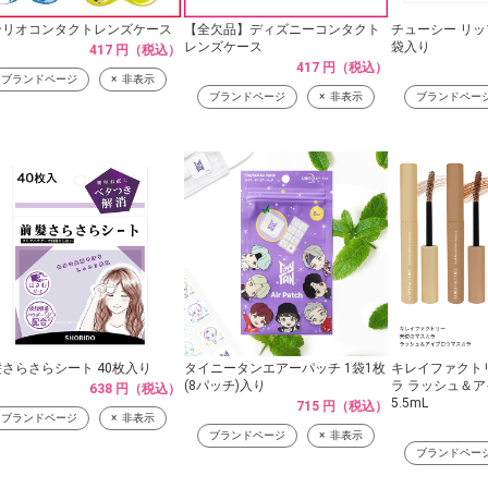
ンリオコンタクトレンズケース
【全欠品】ディズニーコンタクト
チューシー リッ
レンズケース
袋入り
417 円（税込）
417 円（税込）
ブランドページ
非表示
ブランドページ
非表示
ブランドペー
さらさらシート 40枚入り
タイニータンエアーパッチ 1袋1枚
キレイファクト
(8パッチ)入り
ラ ラッシュ＆
638 円（税込）
5.5mL
715 円（税込）
ブランドページ
非表示
ブランドページ
非表示
ブランドペー