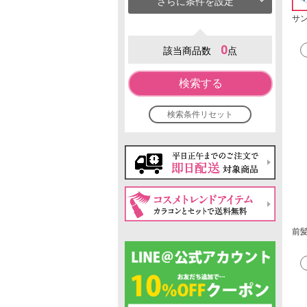
さらに条件を設定
サ
0
該当商品数
点
検索する
検索条件リセット
前髪