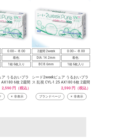
0.00～ -8.00
2週間 2week
0.00～ -8.00
着色:
DIA: 14.2mm
着色:
1箱 6枚入り
BC 8.6mm
1箱 6枚入り
ピュア うるおいプラ
シード2weekピュア うるおいプラ
5 AX180 6枚 2週間
ス 乱視 CYL-1.25 AX180 6枚 2週間
2,590 円（税込）
2,590 円（税込）
ジ
非表示
ブランドページ
非表示