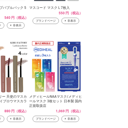
プバブルパック 5
マスコード マスク L 7枚入
550 円（税込）
540 円（税込）
ブランドページ
非表示
ジ
非表示
リー 天使のマスカ
メディヒールNAAマスク/メディヒ
アイブロウマスカラ
ールマスク 3枚セット 日本製 国内
正規取扱店
880 円（税込）
1,069 円（税込）
ジ
非表示
ブランドページ
非表示