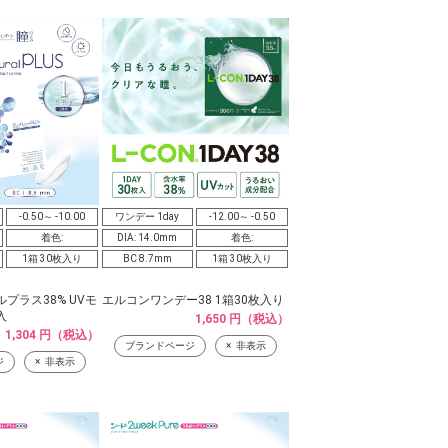
-0.50～ -10.00
ワンデー 1day
-12.00～ -0.50
着色:
DIA: 14.0mm
着色:
1箱 30枚入り
BC 8.7mm
1箱 30枚入り
プラス38% UVモ
エルコンワンデー38 1箱30枚入り
入
1,650 円（税込）
1,304 円（税込）
ブランドページ
非表示
ジ
非表示