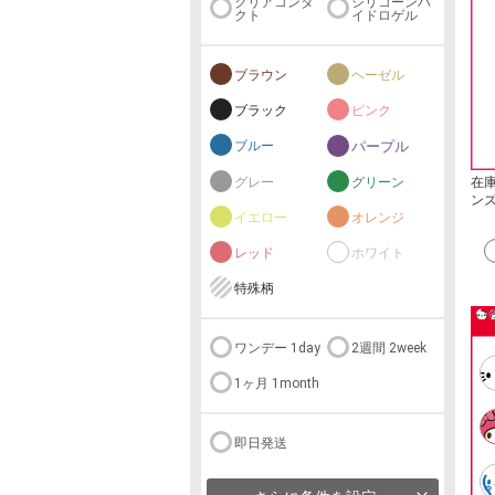
クリアコンタ
シリコーンハ
クト
イドロゲル
ブラウン
ヘーゼル
ブラック
ピンク
ブルー
パープル
在
グレー
グリーン
ン
イエロー
オレンジ
レッド
ホワイト
特殊柄
ワンデー 1day
2週間 2week
1ヶ月 1month
即日発送