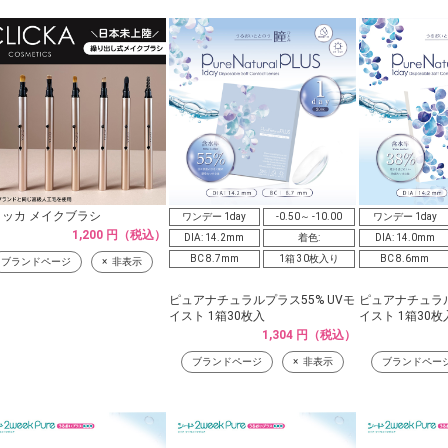
リッカ メイクブラシ
ワンデー 1day
-0.50～ -10.00
ワンデー 1day
1,200 円（税込）
DIA: 14.2mm
着色:
DIA: 14.0mm
BC 8.7mm
1箱 30枚入り
BC 8.6mm
ブランドページ
非表示
ピュアナチュラルプラス55% UVモ
ピュアナチュラル
イスト 1箱30枚入
イスト 1箱30枚
1,304 円（税込）
ブランドページ
非表示
ブランドペー