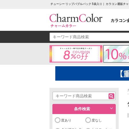
チューシー リップバブルパック 5袋入り｜ カラコン通販チ
カラコン
条件検索
度あり
度なし