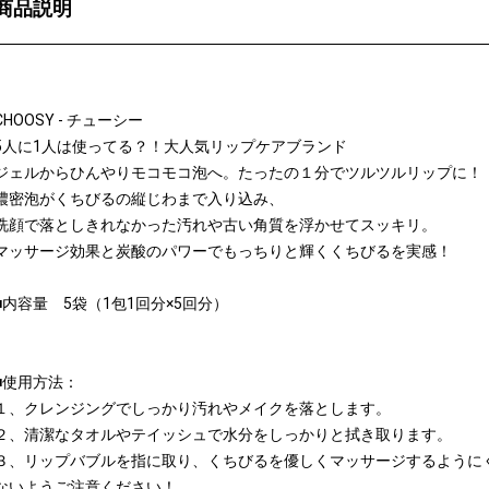
商品説明
CHOOSY - チューシー
5人に1人は使ってる？！大人気リップケアブランド
ジェルからひんやりモコモコ泡へ。たったの１分でツルツルリップに！
濃密泡がくちびるの縦じわまで入り込み、
洗顔で落としきれなかった汚れや古い角質を浮かせてスッキリ。
マッサージ効果と炭酸のパワーでもっちりと輝くくちびるを実感！
■内容量 5袋（1包1回分×5回分）
■使用方法：
１、クレンジングでしっかり汚れやメイクを落とします。
２、清潔なタオルやテイッシュで水分をしっかりと拭き取ります。
３、リップバブルを指に取り、くちびるを優しくマッサージするように
ないようご注意ください！