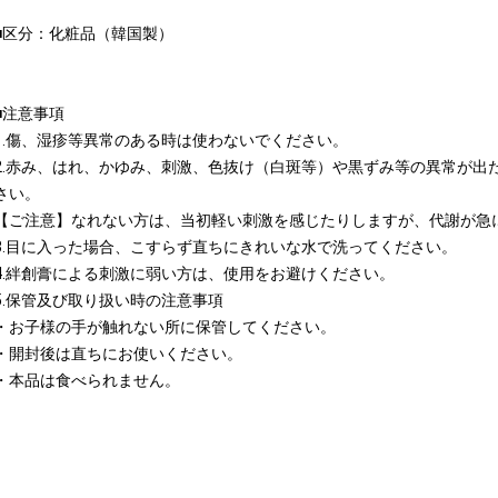
■区分：化粧品（韓国製）
■注意事項
1.傷、湿疹等異常のある時は使わないでください。
2.赤み、はれ、かゆみ、刺激、色抜け（白斑等）や黒ずみ等の異常が出
さい。
【ご注意】なれない方は、当初軽い刺激を感じたりしますが、代謝が急
3.目に入った場合、こすらず直ちにきれいな水で洗ってください。
4.絆創膏による刺激に弱い方は、使用をお避けください。
5.保管及び取り扱い時の注意事項
・お子様の手が触れない所に保管してください。
・開封後は直ちにお使いください。
・本品は食べられません。