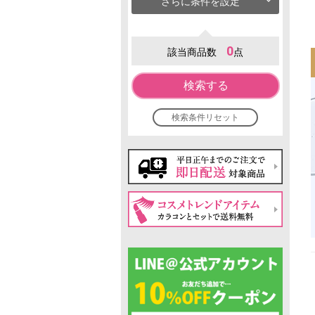
さらに条件を設定
0
該当商品数
点
検索する
検索条件リセット