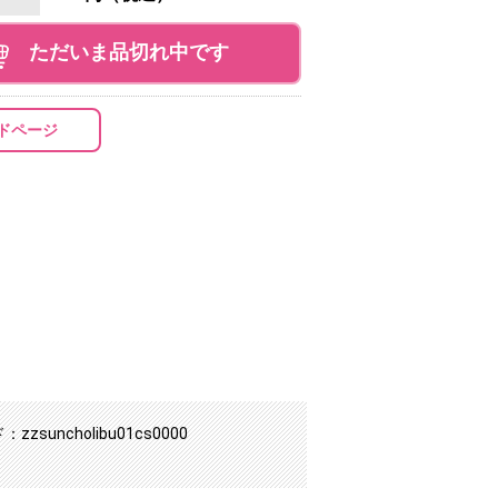
ただいま品切れ中です
ドページ
zsuncholibu01cs0000