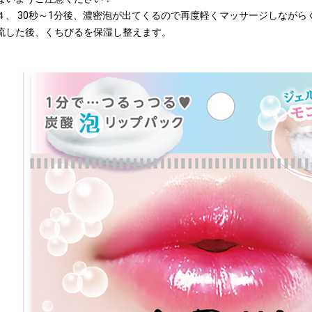
４、 30秒～1分後、濃密泡が出てくるので再度軽くマッサージしなが
流した後、くちびるを保湿し整えます。