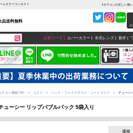
ャームカラーコンタクト
カラコンの正しい使い
全品送料無料
お
人気ワード
エバーカラー
水光レンズ
新作
カラコン通販TOP
コスメ
パック・フェイスマスク・シートマスク
チューシー
チューシー リップバブルパック 5袋入り
価格