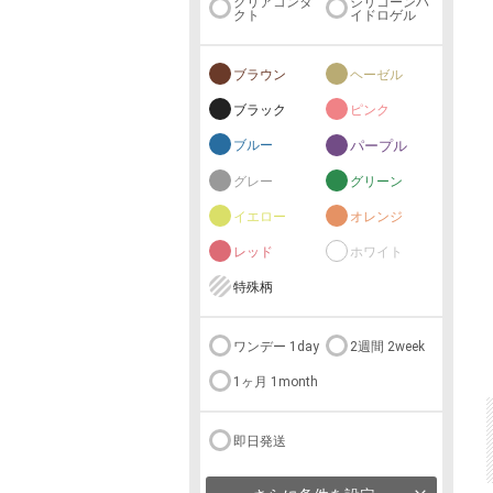
クリアコンタ
シリコーンハ
クト
イドロゲル
ブラウン
ヘーゼル
ブラック
ピンク
ブルー
パープル
グレー
グリーン
イエロー
オレンジ
レッド
ホワイト
特殊柄
ワンデー 1day
2週間 2week
1ヶ月 1month
即日発送