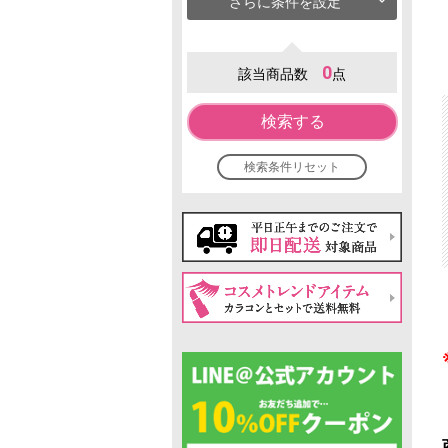
さらに条件を設定
0
該当商品数
点
検索する
検索条件リセット