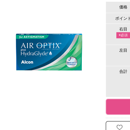
価格
ポイン
右目
※必須
左目
合計