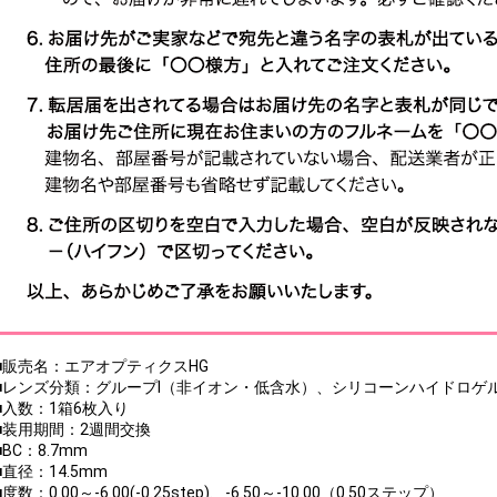
■販売名：エアオプティクスHG
■レンズ分類：グループI（非イオン・低含水）、シリコーンハイドロゲ
■入数：1箱6枚入り
■装用期間：2週間交換
■BC：8.7mm
■直径：14.5mm
■度数：0.00～-6.00(-0.25step)、-6.50～-10.00（0.50ステップ）