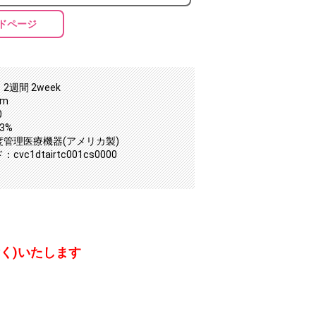
ドページ
2週間 2week
mm
0
3%
度管理医療機器(アメリカ製)
vc1dtairtc001cs0000
く)いたします