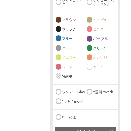
クリアコンタ
シリコーンハ
クト
イドロゲル
ブラウン
ヘーゼル
ブラック
ピンク
ブルー
パープル
グレー
グリーン
イエロー
オレンジ
レッド
ホワイト
特殊柄
ワンデー 1day
2週間 2week
1ヶ月 1month
即日発送