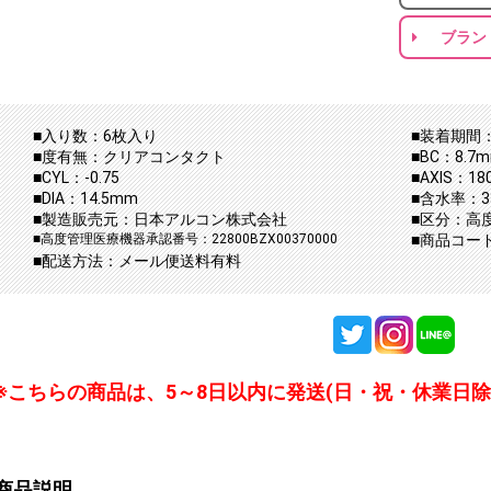
ブラン
■入り数：6枚入り
■装着期間：
■度有無：クリアコンタクト
■BC：8.7
■CYL：-0.75
■AXIS：18
■DIA：14.5mm
■含水率：3
■製造販売元：日本アルコン株式会社
■区分：高
■高度管理医療機器承認番号：22800BZX00370000
■商品コード：c
■配送方法：メール便送料有料
※こちらの商品は、5～8日以内に発送(日・祝・休業日除
商品説明