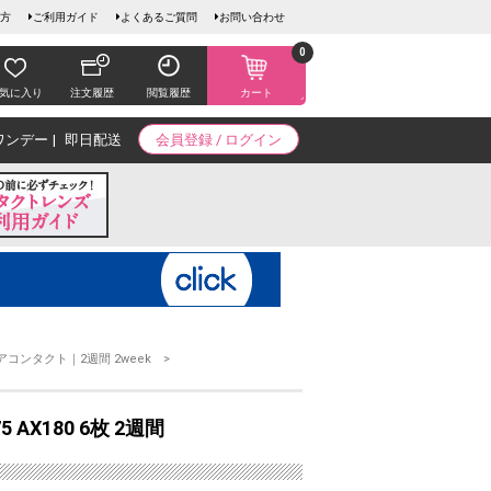
方
ご利用ガイド
よくあるご質問
お問い合わせ
0
気に入り
注文履歴
閲覧履歴
カート
ワンデー
即日配送
会員登録 / ログイン
アコンタクト｜2週間 2week
AX180 6枚 2週間