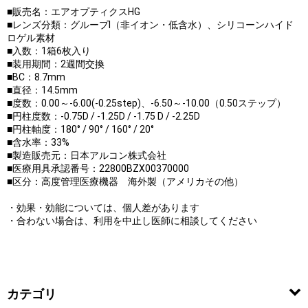
■販売名：エアオプティクスHG
■レンズ分類：グループI（非イオン・低含水）、シリコーンハイド
ロゲル素材
■入数：1箱6枚入り
■装用期間：2週間交換
■BC：8.7mm
■直径：14.5mm
■度数：0.00～-6.00(-0.25step)、-6.50～-10.00（0.50ステップ）
■円柱度数：-0.75D / -1.25D / -1.75 D / -2.25D
■円柱軸度：180° / 90° / 160° / 20°
■含水率：33%
■製造販売元：日本アルコン株式会社
■医療用具承認番号：22800BZX00370000
■区分：高度管理医療機器 海外製（アメリカその他）
・効果・効能については、個人差があります
・合わない場合は、利用を中止し医師に相談してください
カテゴリ