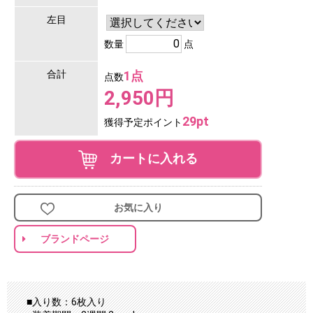
左目
数量
点
合計
1点
点数
2,950円
29pt
獲得予定ポイント
カートに入れる
お気に入り
ブランドページ
■入り数：6枚入り