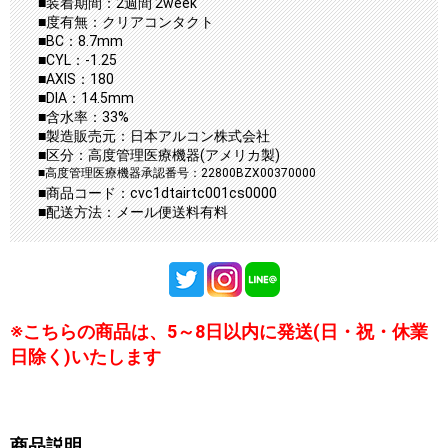
■装着期間：2週間 2week
■度有無：クリアコンタクト
■BC：8.7mm
■CYL：-1.25
■AXIS：180
■DIA：14.5mm
■含水率：33%
■製造販売元：日本アルコン株式会社
■区分：高度管理医療機器(アメリカ製)
■高度管理医療機器承認番号：22800BZX00370000
■商品コード：cvc1dtairtc001cs0000
■配送方法：メール便送料有料
※こちらの商品は、5～8日以内に発送(日・祝・休業
日除く)いたします
商品説明