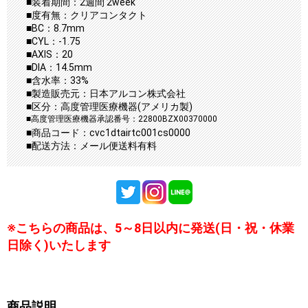
■装着期間：2週間 2week
■度有無：クリアコンタクト
■BC：8.7mm
■CYL：-1.75
■AXIS：20
■DIA：14.5mm
■含水率：33%
■製造販売元：日本アルコン株式会社
■区分：高度管理医療機器(アメリカ製)
■高度管理医療機器承認番号：22800BZX00370000
■商品コード：cvc1dtairtc001cs0000
■配送方法：メール便送料有料
※こちらの商品は、5～8日以内に発送(日・祝・休業
日除く)いたします
商品説明