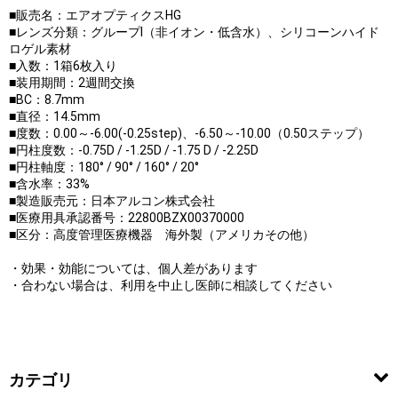
■販売名：エアオプティクスHG
■レンズ分類：グループI（非イオン・低含水）、シリコーンハイド
ロゲル素材
■入数：1箱6枚入り
■装用期間：2週間交換
■BC：8.7mm
■直径：14.5mm
■度数：0.00～-6.00(-0.25step)、-6.50～-10.00（0.50ステップ）
■円柱度数：-0.75D / -1.25D / -1.75 D / -2.25D
■円柱軸度：180° / 90° / 160° / 20°
■含水率：33%
■製造販売元：日本アルコン株式会社
■医療用具承認番号：22800BZX00370000
■区分：高度管理医療機器 海外製（アメリカその他）
・効果・効能については、個人差があります
・合わない場合は、利用を中止し医師に相談してください
カテゴリ