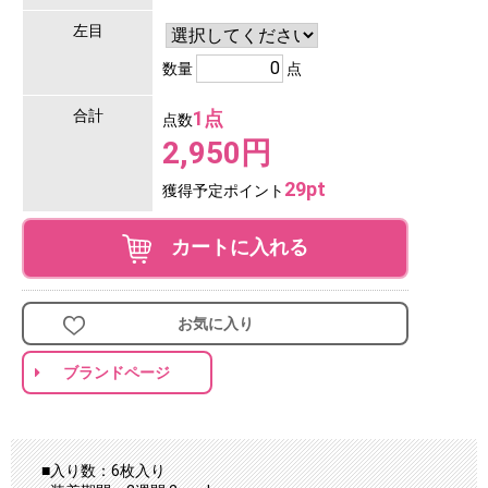
左目
数量
点
合計
1点
点数
2,950円
29pt
獲得予定ポイント
カートに入れる
お気に入り
ブランドページ
■入り数：6枚入り