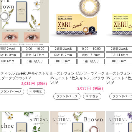
2週間 2week
0.00～ -10.00
2週間 2week
0.00～ -10.00
2週間 2week
IA: 14.0mm
着色: 13.3mm
DIA: 14.2mm
着色: 13.6mm
DIA: 14.0mm
BC 8.6mm
1箱 6枚入り
BC 8.6mm
1箱 6枚入り
BC 8.6mm
ティラル 2week UVモイスト 6
ルースシフォン ゼル ツーウィーク
ルースシフォン 
 ダークブラウンUV
UVモイスト 6枚入 キャメルブラウ
UVモイスト 6
ンUV
ンUV
2,035 円（税込）
2,035 円（税込）
ブランドページ
非表示
ブランドページ
非表示
ブランドペー