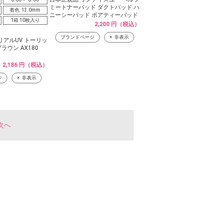
ミートナーパッド ダクトパッド ハ
着色: 13.0mm
ニーシーパッド ポアティーパッド
1箱 10枚入り
2,200 円（税込）
ブランドページ
非表示
アルUV トーリッ
ラウン AX180
2,186 円（税込）
ジ
非表示
次へ