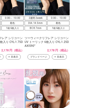
0.00～ -10.00
2週間 2week
0.00～ -10.00
着色:
DIA: 14.5mm
着色:
1箱 6枚入り
BC 8.7mm
1箱 6枚入り
フレア シリコーン
ツーウィークリフレア シリコーン
入り CYL-1.75D
UV トーリック 6枚入り CYL-1.25D
AXIS90°
2,178 円（税込）
2,178 円（税込）
ジ
非表示
ブランドページ
非表示