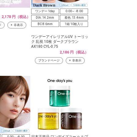
ワンデー 1day
0.00～ -8.00
2,178 円（税込）
DIA: 14.2mm
着色: 13.4mm
BC 8.6mm
1箱 10枚入り
ジ
非表示
ワンデーアイレリアルUV トーリッ
ク 乱視 10枚 ダークブラウン
AX180 CYL-0.75
2,186 円（税込）
ブランドページ
非表示
日本正規品 ワンデイズユー ヘルプ
0.00～ -8.00