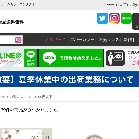
販チャームカラーコンタクト
カラコンの正しい使い
全品送料無料
お
人気ワード
エバーカラー
水光レンズ
新作
カラコン通販TOP
3000円以下
179
件
の商品がみつかりました。