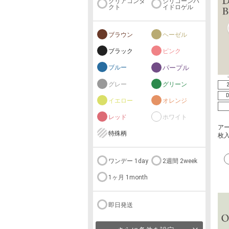
クリアコンタ
シリコーンハ
クト
イドロゲル
ブラウン
ヘーゼル
ブラック
ピンク
ブルー
パープル
グレー
グリーン
D
イエロー
オレンジ
レッド
ホワイト
アー
特殊柄
枚入
ワンデー 1day
2週間 2week
1ヶ月 1month
即日発送