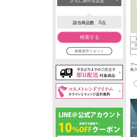
さらに条件を設定
0
該当商品数
点
検索する
D
検索条件リセット
アー
枚入