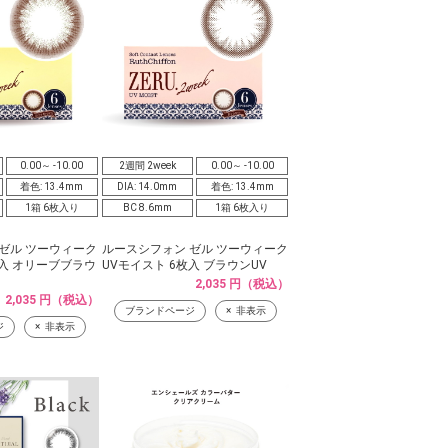
0.00～ -10.00
2週間 2week
0.00～ -10.00
着色: 13.4mm
DIA: 14.0mm
着色: 13.4mm
1箱 6枚入り
BC 8.6mm
1箱 6枚入り
ゼル ツーウィーク
ルースシフォン ゼル ツーウィーク
枚入 オリーブブラウ
UVモイスト 6枚入 ブラウンUV
2,035 円（税込）
2,035 円（税込）
ブランドページ
非表示
ジ
非表示