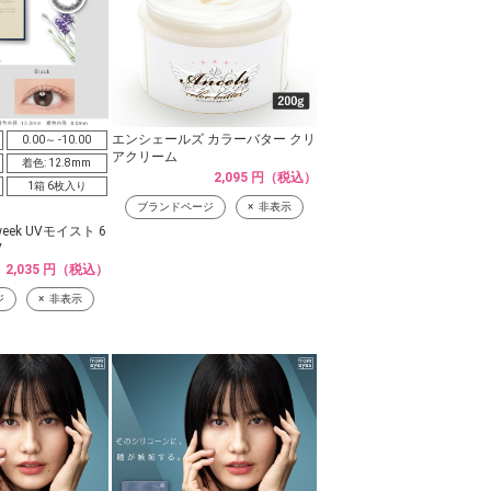
エンシェールズ カラーバター クリ
0.00～ -10.00
アクリーム
着色: 12.8mm
2,095 円（税込）
1箱 6枚入り
ブランドページ
非表示
ek UVモイスト 6
V
2,035 円（税込）
ジ
非表示