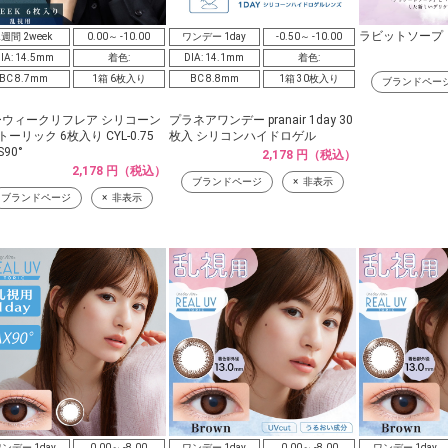
ラビットソープ
2週間 2week
0.00～ -10.00
ワンデー 1day
-0.50～ -10.00
IA: 14.5mm
着色:
DIA: 14.1mm
着色:
BC 8.7mm
1箱 6枚入り
BC 8.8mm
1箱 30枚入り
ブランドペー
ーウィークリフレア シリコーン
プラネアワンデー pranair 1day 30
 トーリック 6枚入り CYL-0.75
枚入 シリコンハイドロゲル
S90°
2,178 円（税込）
2,178 円（税込）
ブランドページ
非表示
ブランドページ
非表示
ンデー 1day
0.00～ -8.00
ワンデー 1day
0.00～ -8.00
ワンデー 1day