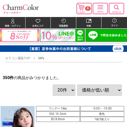
0
カラコン通販TOP
58%
350
件
の商品がみつかりました。
ワンデー 1day
-0.50～ -10.00
DIA: 14.2mm
着色:
BC 8.8mm
1箱 5枚入り