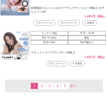
|在庫処分 エンジェルカラーワンデー バンビ 10枚入 セサ
ミムーンUV
1,400 円（税込）
ブランドページ
ブランドページ
非表示
ワンデー 1day
-0.75～ -8.00
DIA: 14.2mm
着色:
BC 8.7mm
1箱 20枚入り
フランミークリアワンデー 20枚入
1,452 円（税込）
ブランドページ
非表示
1
2
3
4
5
次へ