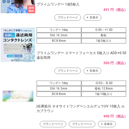
プライムワンデー 1箱5枚入
451 円（税込）
ブランドページ
非表示
ワンデー 1day
0.00～ +1.00
DIA: 14.2mm
着色:
BC 8.8mm
1箱 5枚入り
プライムワンデー スマートフォーカス 5枚入り ADD+0.50
遠近両用
500 円（税込）
ブランドページ
非表示
ワンデー 1day
-0.50～ -8.00
DIA: 14.2mm
着色: 12.8mm
BC 8.8mm
1箱 10枚入り
|在庫処分 ネオサイトワンデーシエルデュウUV 10枚入 ル
カブラウン
990 円（税込）
ブランドページ
ブランドページ
非表示