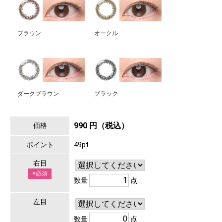
ブラウン
オークル
ダークブラウン
ブラック
990 円（税込）
価格
ポイント
49pt
右目
※必須
数量
点
左目
数量
点