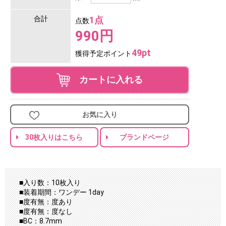
合計
1点
点数
990円
49pt
獲得予定ポイント
カートに入れる
お気に入り
30枚入りはこちら
ブランドページ
■入り数：10枚入り
■装着期間：ワンデー 1day
■度有無：度あり
■度有無：度なし
■BC：8.7mm