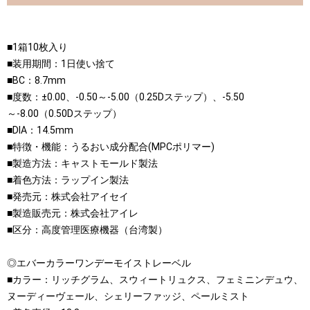
■1箱10枚入り
■装用期間：1日使い捨て
■BC：8.7mm
■度数：±0.00、-0.50～-5.00（0.25Dステップ）、-5.50
～-8.00（0.50Dステップ）
■DIA：14.5mm
■特徴・機能：うるおい成分配合(MPCポリマー)
■製造方法：キャストモールド製法
■着色方法：ラップイン製法
■発売元：株式会社アイセイ
■製造販売元：株式会社アイレ
■区分：高度管理医療機器（台湾製）
◎エバーカラーワンデーモイストレーベル
■カラー：リッチグラム、スウィートリュクス、フェミニンデュウ、
ヌーディーヴェール、シェリーファッジ、ペールミスト