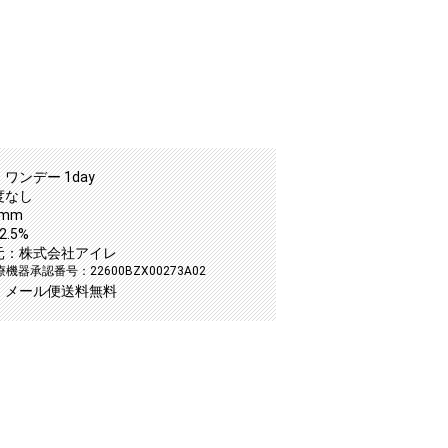
ワンデー 1day
度なし
5mm
.5%
元：株式会社アイレ
機器承認番号：22600BZX00273A02
：メール便送料無料