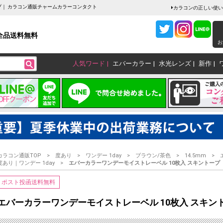
プ｜ カラコン通販チャームカラーコンタクト
カラコンの正しい使い
全品送料無料
お
人気ワード
エバーカラー
水光レンズ
新作
カラコン通販TOP
度あり
ワンデー 1day
ブラウン/茶色
14.5mm
度あり｜ワンデー 1day
エバーカラーワンデーモイストレーベル 10枚入 スキントープ
ポスト投函送料無料
エバーカラーワンデーモイストレーベル 10枚入 スキン