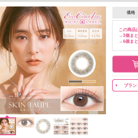
価格
この商品
→3個まと
→6個まと
ブラン