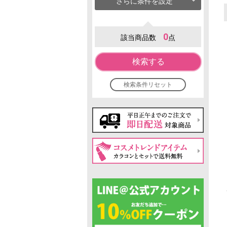
さらに条件を設定
0
該当商品数
点
検索する
検索条件リセット