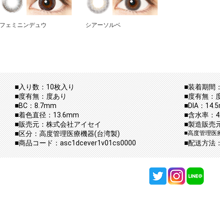
フェミニンデュウ
シアーソルベ
■入り数：10枚入り
■装着期間：
■度有無：度あり
■度有無：
■BC：8.7mm
■DIA：14.
■着色直径：13.6mm
■含水率：42
■販売元：株式会社アイセイ
■製造販売
■区分：高度管理医療機器(台湾製)
■高度管理医療
■商品コード：asc1dcever1v01cs0000
■配送方法