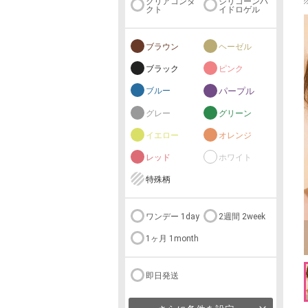
クリアコンタ
シリコーンハ
クト
イドロゲル
ブラウン
ヘーゼル
ブラック
ピンク
ブルー
パープル
グレー
グリーン
イエロー
オレンジ
レッド
ホワイト
特殊柄
ワンデー 1day
2週間 2week
1ヶ月 1month
即日発送