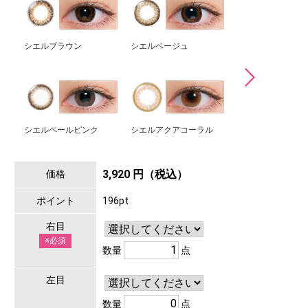
シエルブラウン
シエルベージュ
となりのあの子
シエルペールピンク
シエルアクアコーラル
シエルグレージュ
3,920 円（税込）
価格
ポイント
196pt
右目
※必須
数量
点
左目
数量
点