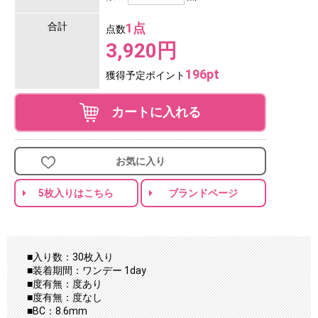
合計
1点
点数
3,920円
196pt
獲得予定ポイント
カートに入れる
お気に入り
5枚入りはこちら
ブランドページ
■入り数：30枚入り
■装着期間：ワンデー 1day
■度有無：度あり
■度有無：度なし
■BC：8.6mm