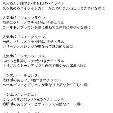
ちゅるんと細フチ×木もれびハイライト
光を集めるハイライトカラーがためいきが出るほどきれいな瞳に
人気No.1『シエルブラウン』
自然にクリッとフチ×綺麗めナチュラル
ゴールドとブラウンを瞳に重ねて全体的に華やかな瞳に
人気No.2『シエルグリーン』
自然にクリッとフチ×綺麗めナチュラル
グリーンとオレンジが重なって魅力的な瞳に
人気No.3『シエルベージュ』
ふわっと馴染むフチ×色づきナチュラル
さりげなくトーンアップし自然で華やかな印象の瞳に
『シエルペールピンク』
抜け感のあるフチ×色づきナチュラル
ペールピンクとグリーンが重なり上品な女性らしい瞳に
『シエルグレージュ』
ふわっと馴染むフチ×色づきナチュラル
透明感のあるグレーとオレンジで自然なハーフ瞳に