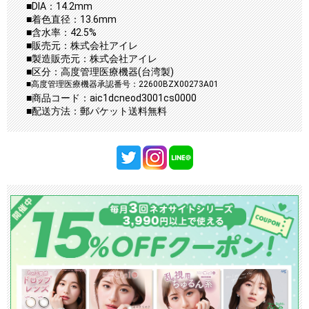
■DIA：14.2mm
■着色直径：13.6mm
■含水率：42.5%
■販売元：株式会社アイレ
■製造販売元：株式会社アイレ
■区分：高度管理医療機器(台湾製)
■高度管理医療機器承認番号：22600BZX00273A01
■商品コード：aic1dcneod3001cs0000
■配送方法：郵パケット送料無料