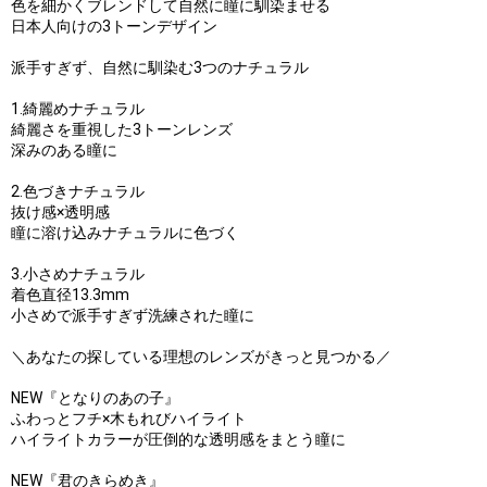
色を細かくブレンドして自然に瞳に馴染ませる
日本人向けの3トーンデザイン
派手すぎず、自然に馴染む3つのナチュラル
1.綺麗めナチュラル
綺麗さを重視した3トーンレンズ
深みのある瞳に
2.色づきナチュラル
抜け感×透明感
瞳に溶け込みナチュラルに色づく
3.小さめナチュラル
着色直径13.3mm
小さめで派手すぎず洗練された瞳に
＼あなたの探している理想のレンズがきっと見つかる／
NEW『となりのあの子』
ふわっとフチ×木もれびハイライト
ハイライトカラーが圧倒的な透明感をまとう瞳に
NEW『君のきらめき』