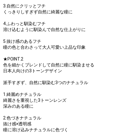
3.自然にクリッとフチ
くっきりしすぎず自然に綺麗な瞳に
4.ふわっと馴染むフチ
溶け込むように馴染んで自然な仕上がりに
5.抜け感のあるフチ
瞳の色と合わさって大人可愛い上品な印象
★POINT.2
色を細かくブレンドして自然に瞳に馴染ませる
日本人向けの3トーンデザイン
派手すぎず、自然に馴染む3つのナチュラル
1.綺麗めナチュラル
綺麗さを重視した3トーンレンズ
深みのある瞳に
2.色づきナチュラル
抜け感×透明感
瞳に溶け込みナチュラルに色づく