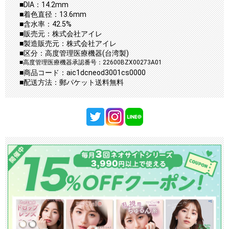
■DIA：14.2mm
■着色直径：13.6mm
■含水率：42.5%
■販売元：株式会社アイレ
■製造販売元：株式会社アイレ
■区分：高度管理医療機器(台湾製)
■高度管理医療機器承認番号：22600BZX00273A01
■商品コード：aic1dcneod3001cs0000
■配送方法：郵パケット送料無料