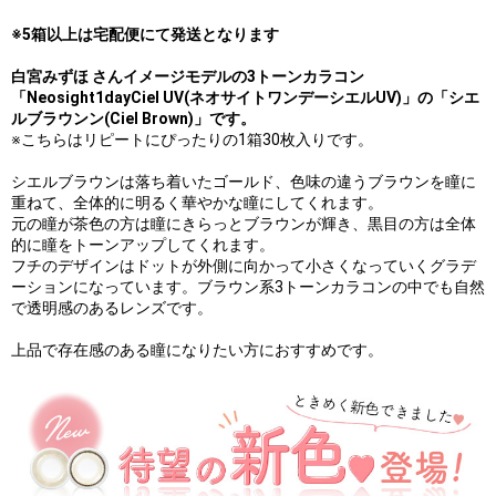
※5箱以上は宅配便にて発送となります
⽩宮みずほ さんイメージモデルの3トーンカラコン
「Neosight1dayCiel UV(ネオサイトワンデーシエルUV)」の「シエ
ルブラウンン(Ciel Brown)」です。
※こちらはリピートにぴったりの1箱30枚入りです。
シエルブラウンは落ち着いたゴールド、色味の違うブラウンを瞳に
重ねて、全体的に明るく華やかな瞳にしてくれます。
元の瞳が茶色の方は瞳にきらっとブラウンが輝き、黒目の方は全体
的に瞳をトーンアップしてくれます。
フチのデザインはドットが外側に向かって小さくなっていくグラデ
ーションになっています。ブラウン系3トーンカラコンの中でも自然
で透明感のあるレンズです。
上品で存在感のある瞳になりたい方におすすめです。