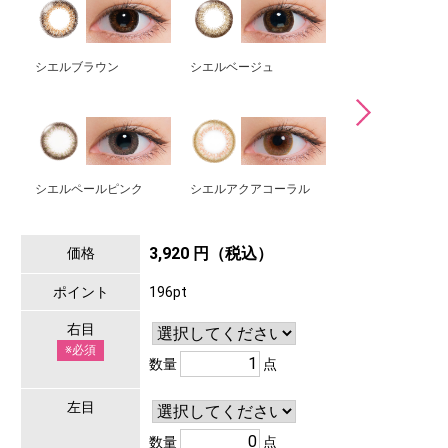
シエルブラウン
シエルベージュ
となりのあの子
シエルペールピンク
シエルアクアコーラル
シエルグレージュ
3,920 円（税込）
価格
ポイント
196pt
右目
※必須
数量
点
左目
数量
点