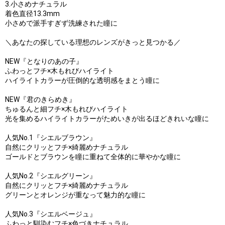
3.小さめナチュラル
着色直径13.3mm
小さめで派手すぎず洗練された瞳に
＼あなたの探している理想のレンズがきっと見つかる／
NEW『となりのあの子』
ふわっとフチ×木もれびハイライト
ハイライトカラーが圧倒的な透明感をまとう瞳に
NEW『君のきらめき』
ちゅるんと細フチ×木もれびハイライト
光を集めるハイライトカラーがためいきが出るほどきれいな瞳に
人気No.1『シエルブラウン』
自然にクリッとフチ×綺麗めナチュラル
ゴールドとブラウンを瞳に重ねて全体的に華やかな瞳に
人気No.2『シエルグリーン』
自然にクリッとフチ×綺麗めナチュラル
グリーンとオレンジが重なって魅力的な瞳に
人気No.3『シエルベージュ』
ふわっと馴染むフチ×色づきナチュラル