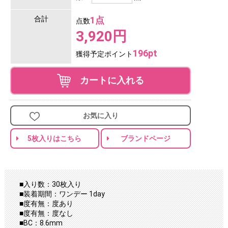
合計
1点
点数
3,920円
196pt
獲得予定ポイント
カートに入れる
お気に入り
5枚入りはこちら
ブランドページ
■入り数：30枚入り
■装着期間：ワンデー 1day
■度有無：度あり
■度有無：度なし
■BC：8.6mm