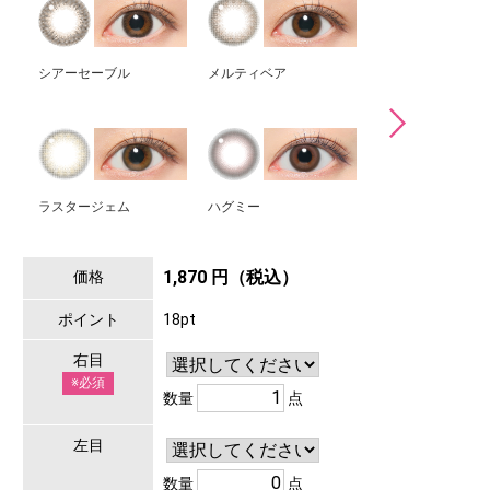
シアーセーブル
メルティベア
ステイミー
ラスタージェム
ハグミー
メルティモア
1,870 円（税込）
価格
ポイント
18pt
右目
※必須
数量
点
左目
数量
点