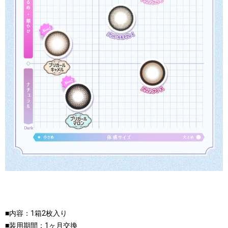
■内容：1箱2枚入り
■装用期間：1ヶ月交換