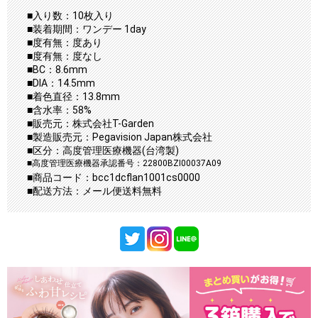
■入り数：10枚入り
■装着期間：ワンデー 1day
■度有無：度あり
■度有無：度なし
■BC：8.6mm
■DIA：14.5mm
■着色直径：13.8mm
■含水率：58%
■販売元：株式会社T-Garden
■製造販売元：Pegavision Japan株式会社
■区分：高度管理医療機器(台湾製)
■高度管理医療機器承認番号：22800BZI00037A09
■商品コード：bcc1dcflan1001cs0000
■配送方法：メール便送料無料