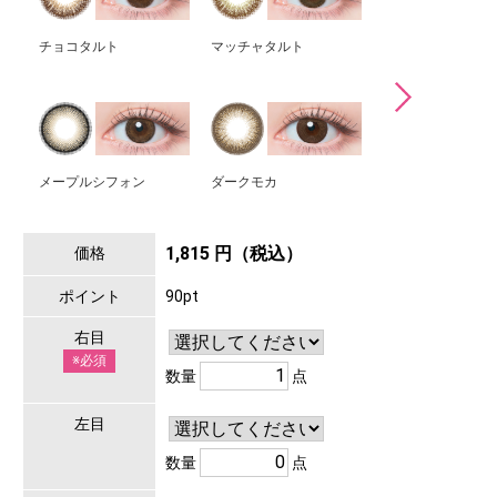
チョコタルト
マッチャタルト
ドーナツブラウン
メープルシフォン
ダークモカ
カカオワッフル
1,815 円（税込）
価格
ポイント
90pt
右目
※必須
数量
点
左目
数量
点