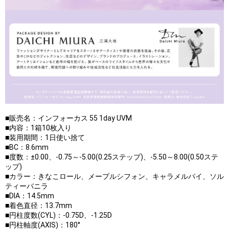
■販売名：インフォーカス 55 1day UVM
■内容：1箱10枚入り
■装用期間：1日使い捨て
■BC：8.6mm
■度数：±0.00、-0.75～-5.00(0.25ステップ)、-5.50～8.00(0.50ステ
ップ)
■カラー：きなこロール、メープルシフォン、キャラメルパイ、ソル
ティーバニラ
■DIA：14.5mm
■着色直径：13.7mm
■円柱度数(CYL)：-0.75D、-1.25D
■円柱軸度(AXIS)：180°