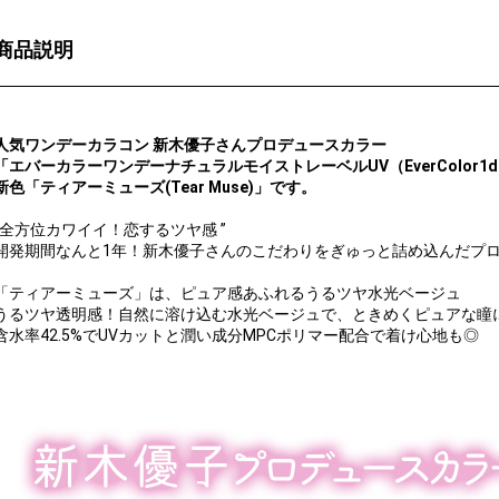
商品説明
人気ワンデーカラコン 新木優子さんプロデュースカラー
「エバーカラーワンデーナチュラルモイストレーベルUV（EverColor1day Natu
新色「ティアーミューズ(Tear Muse)」です。
”全方位カワイイ！恋するツヤ感 ”
開発期間なんと1年！新木優子さんのこだわりをぎゅっと詰め込んだプ
「ティアーミューズ」は、ピュア感あふれるうるツヤ水光ベージュ
うるツヤ透明感！自然に溶け込む水光ベージュで、ときめくピュアな瞳
含水率42.5%でUVカットと潤い成分MPCポリマー配合で着け心地も◎