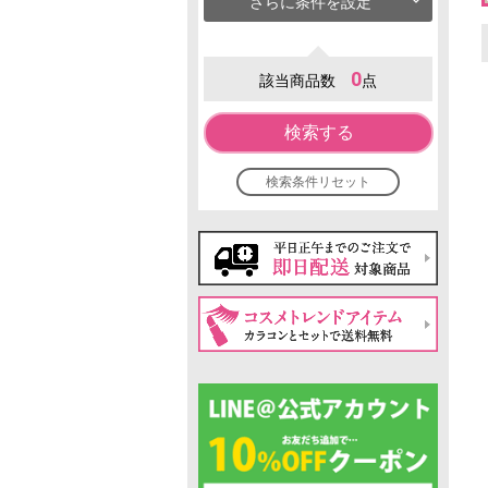
さらに条件を設定
0
該当商品数
点
検索する
検索条件リセット