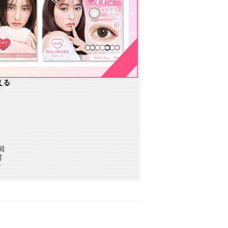
える
／
回
可
で