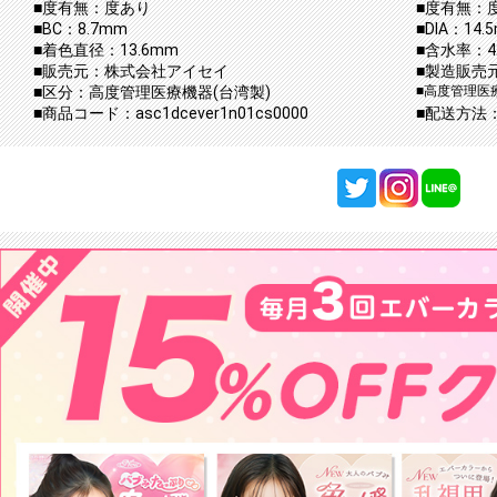
■度有無：度あり
■度有無：
■BC：8.7mm
■DIA：14.
■着色直径：13.6mm
■含水率：42
■販売元：株式会社アイセイ
■製造販売
■区分：高度管理医療機器(台湾製)
■高度管理医療
■商品コード：asc1dcever1n01cs0000
■配送方法