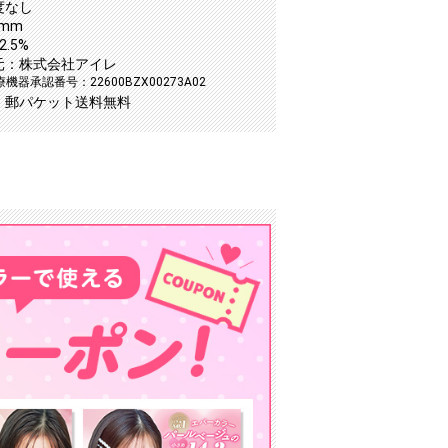
度なし
5mm
.5%
元：株式会社アイレ
機器承認番号：22600BZX00273A02
：郵パケット送料無料