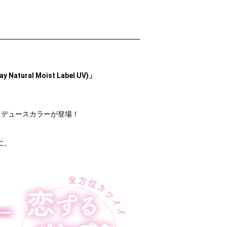
ral Moist Label UV)」
ロデュースカラーが登場！
に。