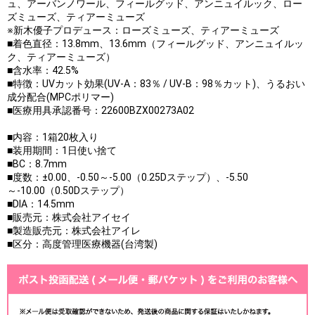
ュ、アーバンノワール、フィールグッド、アンニュイルック、ロー
ズミューズ、ティアーミューズ
※新木優子プロデュース：ローズミューズ、ティアーミューズ
■着色直径：13.8mm、13.6mm（フィールグッド、アンニュイルッ
ク、ティアーミューズ）
■含水率：42.5%
■特徴：UVカット効果(UV-A：83％ / UV-B：98％カット)、うるおい
成分配合(MPCポリマー)
■医療用具承認番号：22600BZX00273A02
■内容：1箱20枚入り
■装用期間：1日使い捨て
■BC：8.7mm
■度数：±0.00、-0.50～-5.00（0.25Dステップ）、-5.50
～-10.00（0.50Dステップ）
■DIA：14.5mm
■販売元：株式会社アイセイ
■製造販売元：株式会社アイレ
■区分：高度管理医療機器(台湾製)