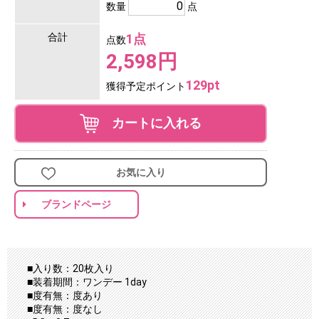
数量
点
合計
1点
点数
2,598円
129pt
獲得予定ポイント
カートに入れる
お気に入り
ブランドページ
■入り数：20枚入り
■装着期間：ワンデー 1day
■度有無：度あり
■度有無：度なし