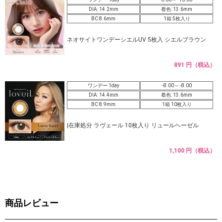
DIA: 14.2mm
着色: 13.6mm
BC 8.6mm
1箱 5枚入り
ネオサイトワンデーシエルUV 5枚入 シエルブラウン
891 円（税込）
ワンデー 1day
-8.00～ -8.00
DIA: 14.4mm
着色: 13.6mm
BC 8.9mm
1箱 10枚入り
|在庫処分 ラヴェール 10枚入り リュールヘーゼル
1,100 円（税込）
商品レビュー