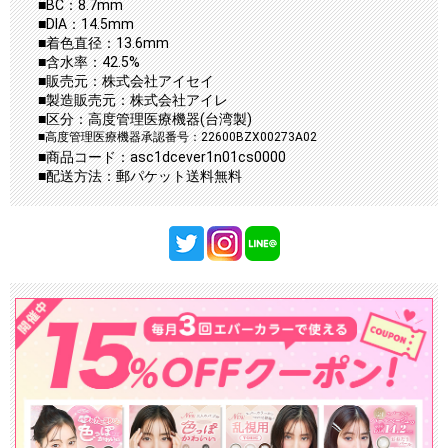
■BC：8.7mm
■DIA：14.5mm
■着色直径：13.6mm
■含水率：42.5%
■販売元：株式会社アイセイ
■製造販売元：株式会社アイレ
■区分：高度管理医療機器(台湾製)
■高度管理医療機器承認番号：22600BZX00273A02
■商品コード：asc1dcever1n01cs0000
■配送方法：郵パケット送料無料