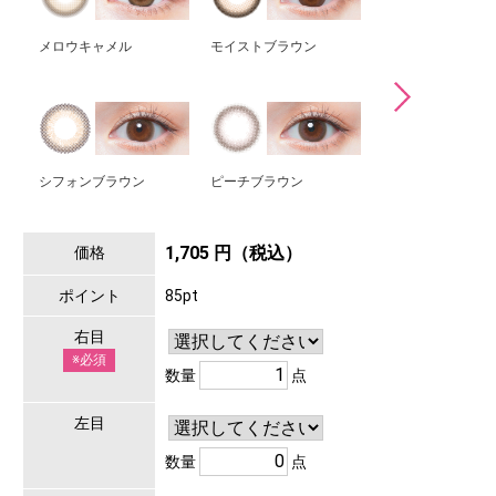
メロウキャメル
モイストブラウン
ハニーベージュ
シフォンブラウン
ピーチブラウン
ベイビーモア
1,705 円（税込）
価格
ポイント
85pt
右目
※必須
数量
点
左目
数量
点