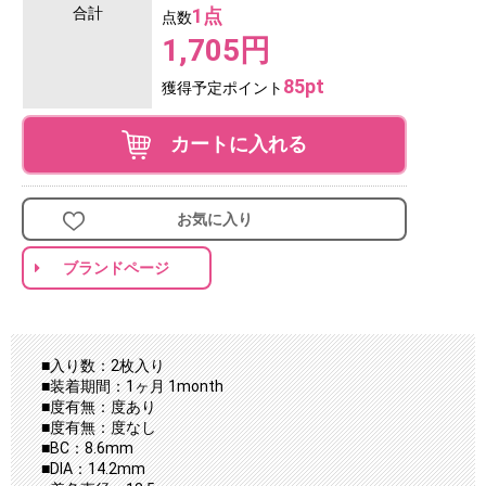
合計
1点
点数
1,705円
85pt
獲得予定ポイント
カートに入れる
お気に入り
ブランドページ
■入り数：2枚入り
■装着期間：1ヶ月 1month
■度有無：度あり
■度有無：度なし
■BC：8.6mm
■DIA：14.2mm