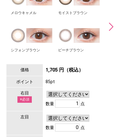
メロウキャメル
モイストブラウン
ハニーベージュ
シフォンブラウン
ピーチブラウン
ベイビーモア
1,705 円（税込）
価格
ポイント
85pt
右目
※必須
数量
点
左目
数量
点