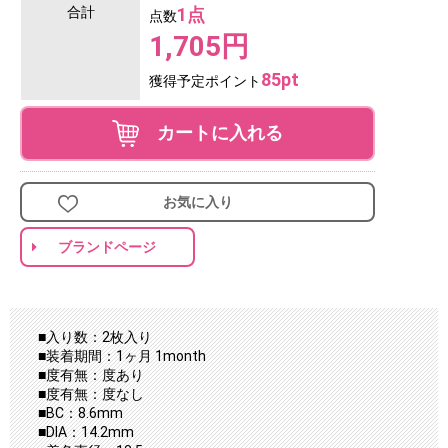
合計
1点
点数
1,705円
85pt
獲得予定ポイント
カートに入れる
お気に入り
ブランドページ
■入り数：2枚入り
■装着期間：1ヶ月 1month
■度有無：度あり
■度有無：度なし
■BC：8.6mm
■DIA：14.2mm