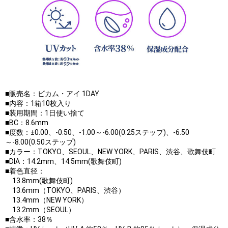
■販売名：ビカム・アイ 1DAY
■内容：1箱10枚入り
■装用期間：1日使い捨て
■BC：8.6mm
■度数：±0.00、-0.50、-1.00～-6.00(0.25ステップ)、-6.50
～-8.00(0.50ステップ)
■カラー：TOKYO、SEOUL、NEW YORK、PARIS、渋谷、歌舞伎町
■DIA：14.2mm、14.5mm(歌舞伎町)
■着色直径：
13.8mm(歌舞伎町)
13.6mm（TOKYO、PARIS、渋谷）
13.4mm（NEW YORK）
13.2mm（SEOUL）
■含水率：38％