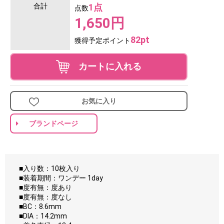
合計
1点
点数
1,650円
82pt
獲得予定ポイント
カートに入れる
お気に入り
ブランドページ
■入り数：10枚入り
■装着期間：ワンデー 1day
■度有無：度あり
■度有無：度なし
■BC：8.6mm
■DIA：14.2mm