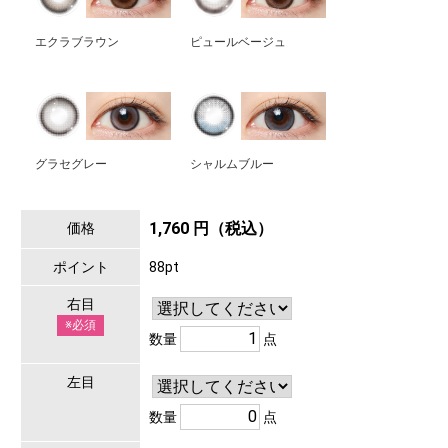
エクラブラウン
ピュールベージュ
グラセグレー
シャルムブルー
1,760 円（税込）
価格
ポイント
88pt
右目
※必須
数量
点
左目
数量
点