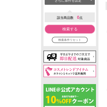
さらに条件を設定
0
該当商品数
点
検索する
検索条件リセット