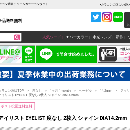
mm｜ カラコン通販チャームカラーコンタクト
カラコンの正しい使い
全品送料無料
お
人気ワード
エバーカラー
水光レンズ
新作
カラコン通販TOP
度なし
1ヶ月 1month
ヘーゼル
14.2mm
アイリス
アイリスト EYELIST 度なし 2枚入 シャイン DIA14.2mm
ポスト投函送料無料
アイリスト EYELIST 度なし 2枚入 シャイン DIA14.2mm