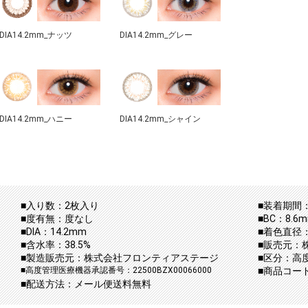
DIA14.2mm_ナッツ
DIA14.2mm_グレー
DIA14.2mm_ハニー
DIA14.2mm_シャイン
■入り数：2枚入り
■装着期間：
■度有無：度なし
■BC：8.6
■DIA：14.2mm
■着色直径
■含水率：38.5%
■販売元：
■製造販売元：株式会社フロンティアステージ
■区分：高
■高度管理医療機器承認番号：22500BZX00066000
■商品コード：a
■配送方法：メール便送料無料