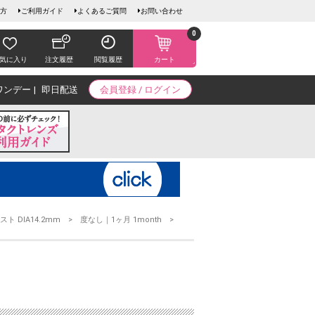
方
ご利用ガイド
よくあるご質問
お問い合わせ
0
気に入り
注文履歴
閲覧履歴
カート
ワンデー
即日配送
会員登録 / ログイン
ト DIA14.2mm
度なし｜1ヶ月 1month