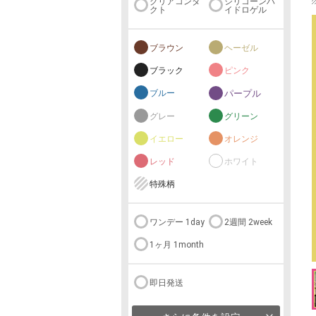
クリアコンタ
シリコーンハ
クト
イドロゲル
ブラウン
ヘーゼル
ブラック
ピンク
ブルー
パープル
グレー
グリーン
イエロー
オレンジ
レッド
ホワイト
特殊柄
ワンデー 1day
2週間 2week
1ヶ月 1month
即日発送