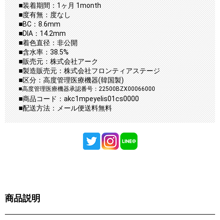
■装着期間：1ヶ月 1month
■度有無：度なし
■BC：8.6mm
■DIA：14.2mm
■着色直径：非公開
■含水率：38.5%
■販売元：株式会社アーク
■製造販売元：株式会社フロンティアステージ
■区分：高度管理医療機器(韓国製)
■高度管理医療機器承認番号：22500BZX00066000
■商品コード：akc1mpeyelis01cs0000
■配送方法：メール便送料無料
商品説明