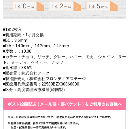
■1箱2枚入
■装用期間：1ヶ月交換
■BC：8.6mm
■DIA：14.0mm、14.2mm、14.5mm
■度数：：±0.00
■カラー：チョコ、リッチ、グレー、ハニー、モカ、シャイン、ヌー
ド、ヌーディ、ベイビー、ナッツ
■含水率：38.5%
■販売元：株式会社アーク
■製造販売元：株式会社フロンティアステージ
■医療用具承認番号：22500BZX00066000
■区分：高度管理医療機器(韓国製）