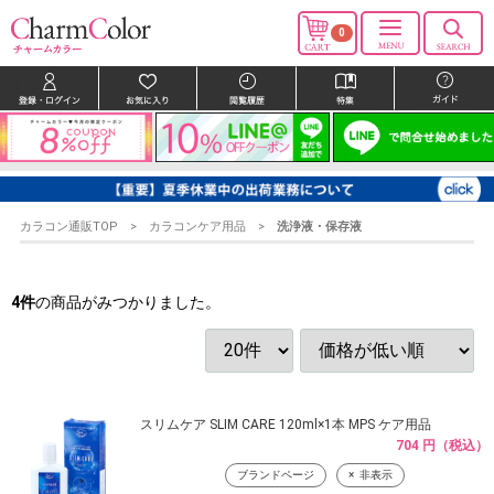
0
カラコン通販TOP
カラコンケア用品
洗浄液・保存液
4
件
の商品がみつかりました。
スリムケア SLIM CARE 120ml×1本 MPS ケア用品
704 円（税込）
ブランドページ
非表示